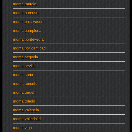
mdma murcia
mdma ourense
mdma pais vasco
mdma pamplona
mdma pontevedra
mdma por cantidad
mdma segovia
mdma sevilla
mdma soria
mdma tenerife
mdma teruel
mdma toledo
mdma valencia
mdma valladolid
mdma vigo