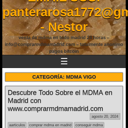
panterarosa1772@gm
- Nestor
venta de mdma en todo madrid 24 horas –
info@comprarmdmamadrid.com – totalmente anonimo
pagos bitcoin
☰
CATEGORÍA:
MDMA VIGO
Descubre Todo Sobre el MDMA en
Madrid con
www.comprarmdmamadrid.com
agosto 20, 2024
aarticulos
comprar mdma en madrid
conseguir mdma