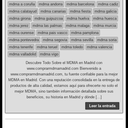
mdma a coruña
mdma andorra
mdma barcelona
mdma cadiz
mdma calatayud
mdma canarias
mdma fiesta
mdma galicia
mdma girona
mdma guipuzcoa
mdma huelva
mdma huesca
mdma jerez
mdma las palmas
mdma malaga
mdma murcia
mdma ourense
mdma pais vasco
mdma pamplona
mdma pontevedra
mdma segovia
mdma sevilla
mdma soria
mdma tenerife
mdma teruel
mdma toledo
mdma valencia
mdma valladolid
mdma vigo
Descubre Todo Sobre el MDMA en Madrid con
www.comprarmdmamadrid.com Bienvenido a
www.comprarmdmamadrid.com, tu fuente confiable para la mejor
MDMA en Madrid. Con una reputación consolidada en la entrega de
productos de alta calidad, estamos aquí para ofrecerte no solo el
mejor MDMA, sino también información detallada sobre sus
beneficios, su historia en Madrid y dónde […]
Leer la entrada