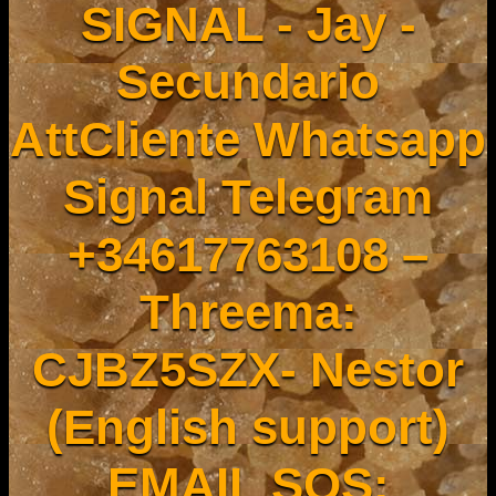
SIGNAL - Jay -
Secundario
AttCliente Whatsapp
Signal Telegram
+34617763108 –
Threema:
CJBZ5SZX- Nestor
(English support)
EMAIL SOS: