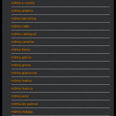
mdma a coruña
mdma andorra
mdma barcelona
mdma cadiz
mdma calatayud
mdma canarias
mdma fiesta
mdma galicia
mdma girona
mdma guipuzcoa
mdma huelva
mdma huesca
mdma jerez
mdma las palmas
mdma malaga