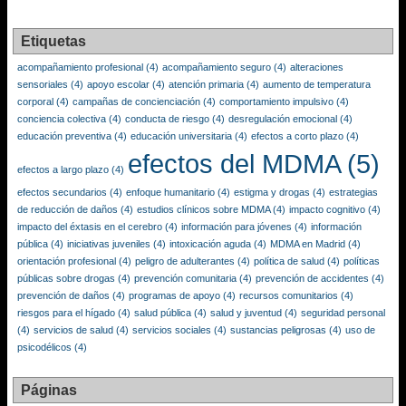
Etiquetas
acompañamiento profesional
(4)
acompañamiento seguro
(4)
alteraciones
sensoriales
(4)
apoyo escolar
(4)
atención primaria
(4)
aumento de temperatura
corporal
(4)
campañas de concienciación
(4)
comportamiento impulsivo
(4)
conciencia colectiva
(4)
conducta de riesgo
(4)
desregulación emocional
(4)
educación preventiva
(4)
educación universitaria
(4)
efectos a corto plazo
(4)
efectos del MDMA
(5)
efectos a largo plazo
(4)
efectos secundarios
(4)
enfoque humanitario
(4)
estigma y drogas
(4)
estrategias
de reducción de daños
(4)
estudios clínicos sobre MDMA
(4)
impacto cognitivo
(4)
impacto del éxtasis en el cerebro
(4)
información para jóvenes
(4)
información
pública
(4)
iniciativas juveniles
(4)
intoxicación aguda
(4)
MDMA en Madrid
(4)
orientación profesional
(4)
peligro de adulterantes
(4)
política de salud
(4)
políticas
públicas sobre drogas
(4)
prevención comunitaria
(4)
prevención de accidentes
(4)
prevención de daños
(4)
programas de apoyo
(4)
recursos comunitarios
(4)
riesgos para el hígado
(4)
salud pública
(4)
salud y juventud
(4)
seguridad personal
(4)
servicios de salud
(4)
servicios sociales
(4)
sustancias peligrosas
(4)
uso de
psicodélicos
(4)
Páginas