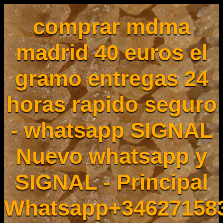
comprar mdma
madrid 40 euros el
gramo entregas 24
horas rapido seguro
- whatsapp SIGNAL
Nuevo whatsapp y
SIGNAL - Principal
Whatsapp+34627158