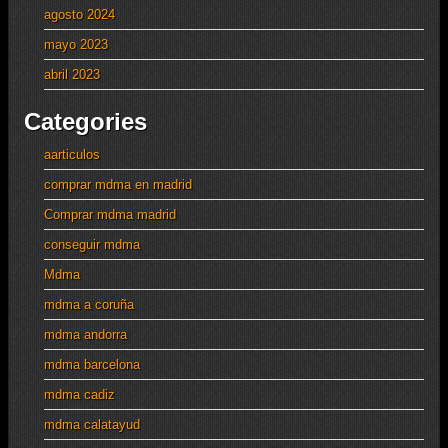
agosto 2024
mayo 2023
abril 2023
Categories
aarticulos
comprar mdma en madrid
Comprar mdma madrid
conseguir mdma
Mdma
mdma a coruña
mdma andorra
mdma barcelona
mdma cadiz
mdma calatayud