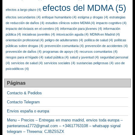
efectos del MDMA
(5)
efectos a largo plazo
(4)
efectos secundarios
(4)
enfoque humanitario
(4)
estigma y drogas
(4)
estrategias
de reducción de daños
(4)
estudios clínicos sobre MDMA
(4)
impacto cognitivo
(4)
impacto del éxtasis en el cerebro
(4)
información para jóvenes
(4)
información
pública
(4)
iniciativas juveniles
(4)
intoxicación aguda
(4)
MDMA en Madrid
(4)
orientación profesional
(4)
peligro de adulterantes
(4)
política de salud
(4)
políticas
públicas sobre drogas
(4)
prevención comunitaria
(4)
prevención de accidentes
(4)
prevención de daños
(4)
programas de apoyo
(4)
recursos comunitarios
(4)
riesgos para el hígado
(4)
salud pública
(4)
salud y juventud
(4)
seguridad personal
(4)
servicios de salud
(4)
servicios sociales
(4)
sustancias peligrosas
(4)
uso de
psicodélicos
(4)
Páginas
Contacto & Pedidos
Contacto Telegram
Envios españa o europa
Menu – Precios – Entregas en mano madrid, envios toda europa –
panterarosa1772@gmail.com – +34617763108 – whatsapp signal
telegram – Threema: CJBZ5SZX