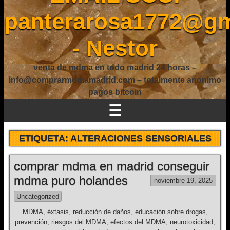
panterarosa1772@gm
- Nestor
venta de mdma en todo madrid 24 horas –
info@comprarmdmamadrid.com – totalmente anonimo
pagos bitcoin
☰
ETIQUETA:
ALTERACIONES SENSORIALES
comprar mdma en madrid conseguir
mdma puro holandes
noviembre 19, 2025
Uncategorized
MDMA, éxtasis, reducción de daños, educación sobre drogas,
prevención, riesgos del MDMA, efectos del MDMA, neurotoxicidad,