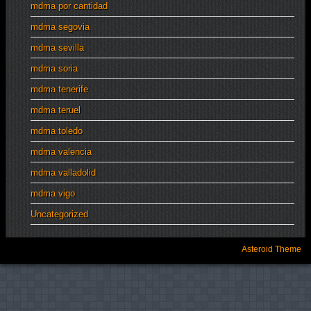
mdma por cantidad
mdma segovia
mdma sevilla
mdma soria
mdma tenerife
mdma teruel
mdma toledo
mdma valencia
mdma valladolid
mdma vigo
Uncategorized
Asteroid Theme