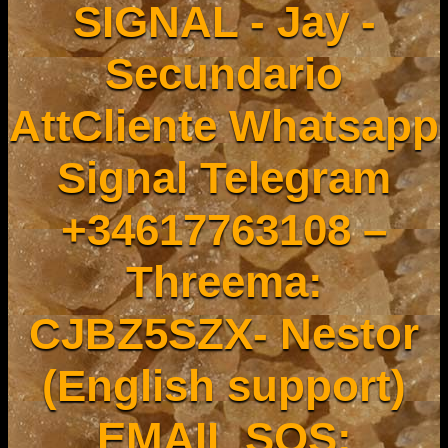
SIGNAL - Jay -
Secundario
AttCliente Whatsapp
Signal Telegram
+34617763108 –
Threema:
CJBZ5SZX- Nestor
(English support)
EMAIL SOS: