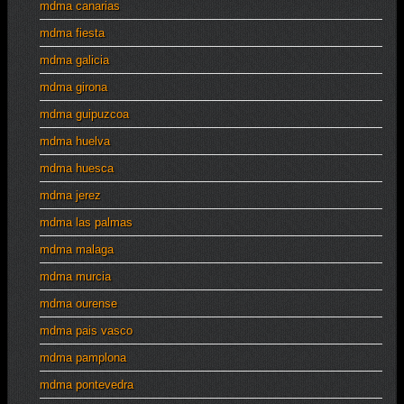
mdma canarias
mdma fiesta
mdma galicia
mdma girona
mdma guipuzcoa
mdma huelva
mdma huesca
mdma jerez
mdma las palmas
mdma malaga
mdma murcia
mdma ourense
mdma pais vasco
mdma pamplona
mdma pontevedra