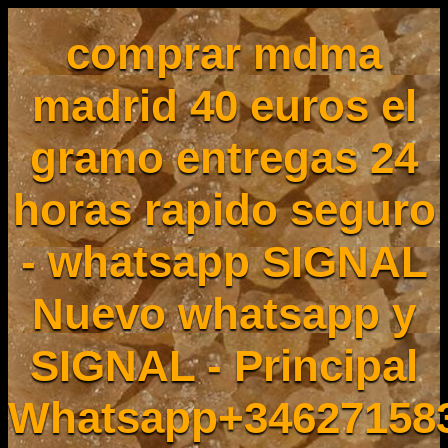
comprar mdma
madrid 40 euros el
gramo entregas 24
horas rapido seguro
- whatsapp SIGNAL
Nuevo whatsapp y
SIGNAL - Principal
Whatsapp+34627158