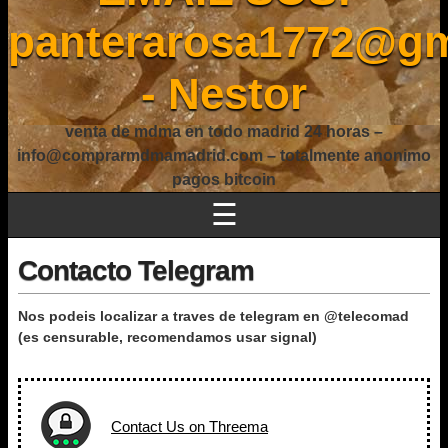
panterarosa1772@gm
- Nestor
venta de mdma en todo madrid 24 horas –
info@comprarmdmamadrid.com – totalmente anonimo
pagos bitcoin
☰
Contacto Telegram
Nos podeis localizar a traves de telegram en @telecomad
(es censurable, recomendamos usar signal)
Contact Us on Threema