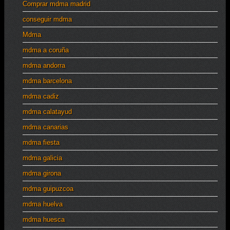
Comprar mdma madrid
conseguir mdma
Mdma
mdma a coruña
mdma andorra
mdma barcelona
mdma cadiz
mdma calatayud
mdma canarias
mdma fiesta
mdma galicia
mdma girona
mdma guipuzcoa
mdma huelva
mdma huesca