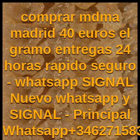
comprar mdma
madrid 40 euros el
gramo entregas 24
horas rapido seguro
- whatsapp SIGNAL
Nuevo whatsapp y
SIGNAL - Principal
Whatsapp+34627158