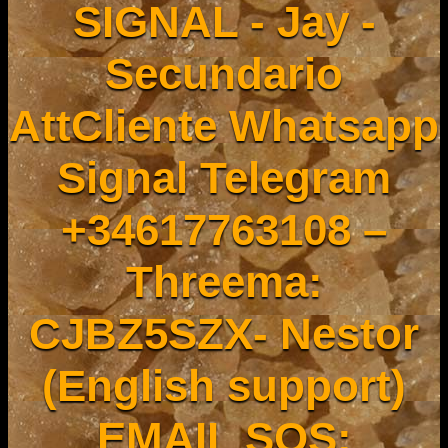
SIGNAL - Jay -
Secundario
AttCliente Whatsapp
Signal Telegram
+34617763108 –
Threema:
CJBZ5SZX- Nestor
(English support)
EMAIL SOS: