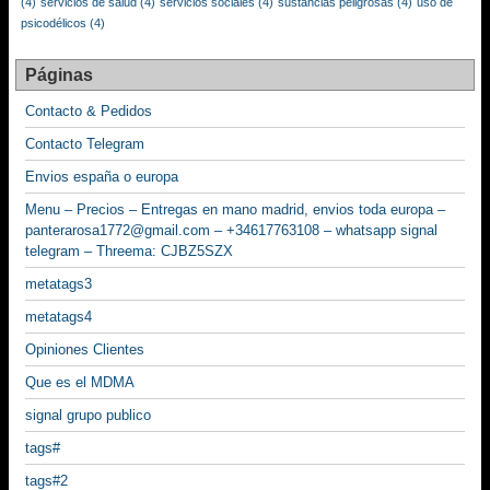
(4)
servicios de salud
(4)
servicios sociales
(4)
sustancias peligrosas
(4)
uso de
psicodélicos
(4)
Páginas
Contacto & Pedidos
Contacto Telegram
Envios españa o europa
Menu – Precios – Entregas en mano madrid, envios toda europa –
panterarosa1772@gmail.com – +34617763108 – whatsapp signal
telegram – Threema: CJBZ5SZX
metatags3
metatags4
Opiniones Clientes
Que es el MDMA
signal grupo publico
tags#
tags#2