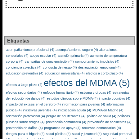
Etiquetas
acompañamiento profesional
(4)
acompañamiento seguro
(4)
alteraciones
sensoriales
(4)
apoyo escolar
(4)
atención primaria
(4)
aumento de temperatura
corporal
(4)
campañas de concienciación
(4)
comportamiento impulsivo
(4)
conciencia colectiva
(4)
conducta de riesgo
(4)
desregulación emocional
(4)
educación preventiva
(4)
educación universitaria
(4)
efectos a corto plazo
(4)
efectos del MDMA
(5)
efectos a largo plazo
(4)
efectos secundarios
(4)
enfoque humanitario
(4)
estigma y drogas
(4)
estrategias
de reducción de daños
(4)
estudios clínicos sobre MDMA
(4)
impacto cognitivo
(4)
impacto del éxtasis en el cerebro
(4)
información para jóvenes
(4)
información
pública
(4)
iniciativas juveniles
(4)
intoxicación aguda
(4)
MDMA en Madrid
(4)
orientación profesional
(4)
peligro de adulterantes
(4)
política de salud
(4)
políticas
públicas sobre drogas
(4)
prevención comunitaria
(4)
prevención de accidentes
(4)
prevención de daños
(4)
programas de apoyo
(4)
recursos comunitarios
(4)
riesgos para el hígado
(4)
salud pública
(4)
salud y juventud
(4)
seguridad personal