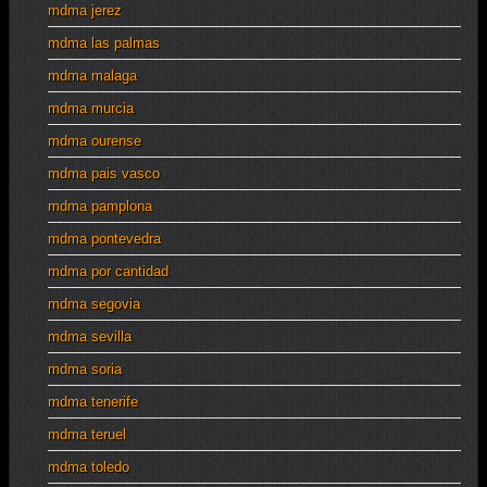
mdma jerez
mdma las palmas
mdma malaga
mdma murcia
mdma ourense
mdma pais vasco
mdma pamplona
mdma pontevedra
mdma por cantidad
mdma segovia
mdma sevilla
mdma soria
mdma tenerife
mdma teruel
mdma toledo