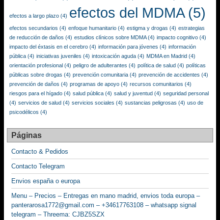
efectos del MDMA
(5)
efectos a largo plazo
(4)
efectos secundarios
(4)
enfoque humanitario
(4)
estigma y drogas
(4)
estrategias
de reducción de daños
(4)
estudios clínicos sobre MDMA
(4)
impacto cognitivo
(4)
impacto del éxtasis en el cerebro
(4)
información para jóvenes
(4)
información
pública
(4)
iniciativas juveniles
(4)
intoxicación aguda
(4)
MDMA en Madrid
(4)
orientación profesional
(4)
peligro de adulterantes
(4)
política de salud
(4)
políticas
públicas sobre drogas
(4)
prevención comunitaria
(4)
prevención de accidentes
(4)
prevención de daños
(4)
programas de apoyo
(4)
recursos comunitarios
(4)
riesgos para el hígado
(4)
salud pública
(4)
salud y juventud
(4)
seguridad personal
(4)
servicios de salud
(4)
servicios sociales
(4)
sustancias peligrosas
(4)
uso de
psicodélicos
(4)
Páginas
Contacto & Pedidos
Contacto Telegram
Envios españa o europa
Menu – Precios – Entregas en mano madrid, envios toda europa –
panterarosa1772@gmail.com – +34617763108 – whatsapp signal
telegram – Threema: CJBZ5SZX