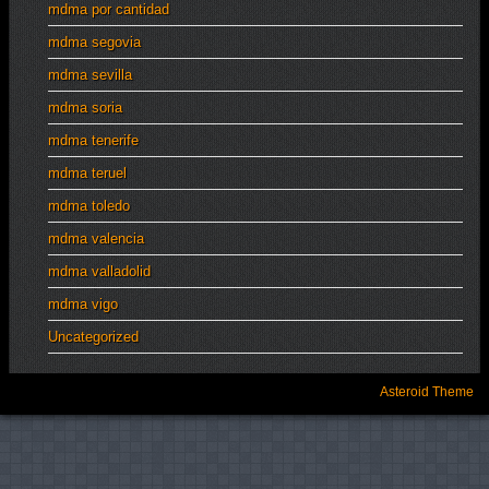
mdma por cantidad
mdma segovia
mdma sevilla
mdma soria
mdma tenerife
mdma teruel
mdma toledo
mdma valencia
mdma valladolid
mdma vigo
Uncategorized
Asteroid Theme