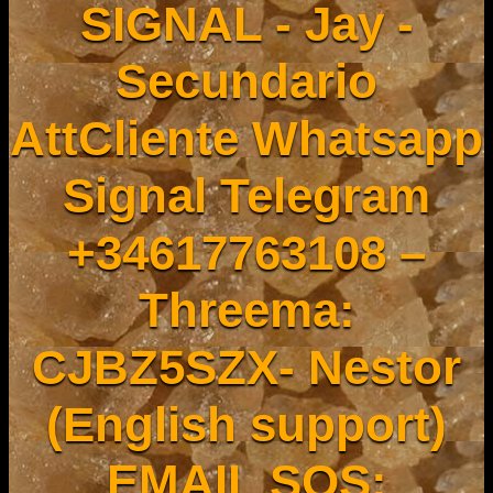
SIGNAL - Jay -
Secundario
AttCliente Whatsapp
Signal Telegram
+34617763108 –
Threema:
CJBZ5SZX- Nestor
(English support)
EMAIL SOS: