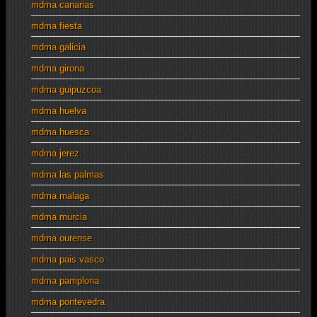
mdma canarias
mdma fiesta
mdma galicia
mdma girona
mdma guipuzcoa
mdma huelva
mdma huesca
mdma jerez
mdma las palmas
mdma malaga
mdma murcia
mdma ourense
mdma pais vasco
mdma pamplona
mdma pontevedra