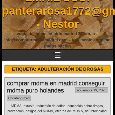
panterarosa1772@gm
- Nestor
venta de mdma en todo madrid 24 horas –
info@comprarmdmamadrid.com – totalmente anonimo
pagos bitcoin
☰
ETIQUETA:
ADULTERACIÓN DE DROGAS
comprar mdma en madrid conseguir
mdma puro holandes
noviembre 19, 2025
Uncategorized
MDMA, éxtasis, reducción de daños, educación sobre drogas,
prevención, riesgos del MDMA, efectos del MDMA, neurotoxicidad,