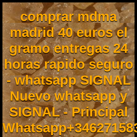
comprar mdma
madrid 40 euros el
gramo entregas 24
horas rapido seguro
- whatsapp SIGNAL
Nuevo whatsapp y
SIGNAL - Principal
Whatsapp+34627158