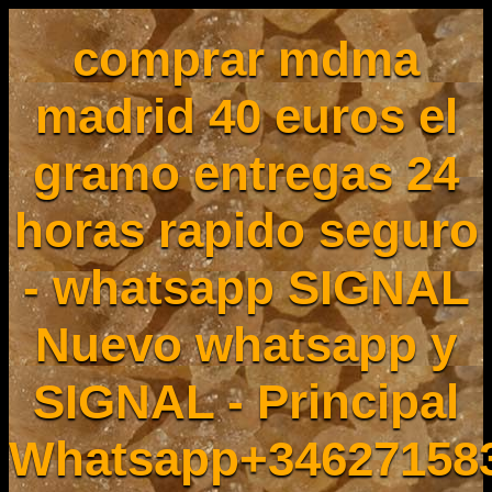
comprar mdma
madrid 40 euros el
gramo entregas 24
horas rapido seguro
- whatsapp SIGNAL
Nuevo whatsapp y
SIGNAL - Principal
Whatsapp+34627158