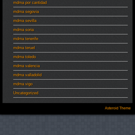
mdma por cantidad
mdma segovia
mdma sevilla
mdma soria
mdma tenerife
mdma teruel
mdma toledo
mdma valencia
mdma valladolid
mdma vigo
Uncategorized
Asteroid Theme