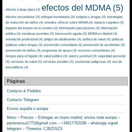
efectos del MDMA
(5)
efectos a largo plazo
(4)
efectos secundarios
(4)
enfoque humanitario
(4)
estigma y drogas
(4)
estrategias
de reducción de daños
(4)
estudios clínicos sobre MDMA
(4)
impacto cognitivo
(4)
impacto del éxtasis en el cerebro
(4)
información para jóvenes
(4)
información
pública
(4)
iniciativas juveniles
(4)
intoxicación aguda
(4)
MDMA en Madrid
(4)
orientación profesional
(4)
peligro de adulterantes
(4)
política de salud
(4)
políticas
públicas sobre drogas
(4)
prevención comunitaria
(4)
prevención de accidentes
(4)
prevención de daños
(4)
programas de apoyo
(4)
recursos comunitarios
(4)
riesgos para el hígado
(4)
salud pública
(4)
salud y juventud
(4)
seguridad personal
(4)
servicios de salud
(4)
servicios sociales
(4)
sustancias peligrosas
(4)
uso de
psicodélicos
(4)
Páginas
Contacto & Pedidos
Contacto Telegram
Envios españa o europa
Menu – Precios – Entregas en mano madrid, envios toda europa –
panterarosa1772@gmail.com – +34617763108 – whatsapp signal
telegram – Threema: CJBZ5SZX