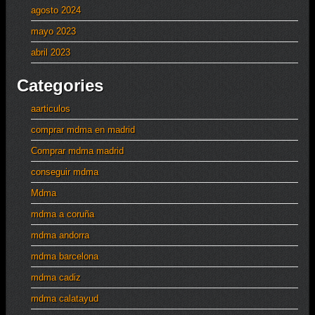
agosto 2024
mayo 2023
abril 2023
Categories
aarticulos
comprar mdma en madrid
Comprar mdma madrid
conseguir mdma
Mdma
mdma a coruña
mdma andorra
mdma barcelona
mdma cadiz
mdma calatayud