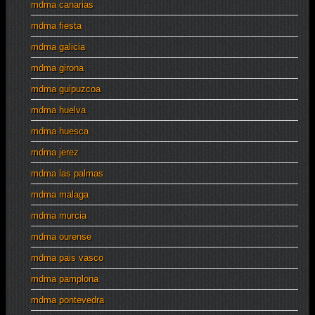
mdma canarias
mdma fiesta
mdma galicia
mdma girona
mdma guipuzcoa
mdma huelva
mdma huesca
mdma jerez
mdma las palmas
mdma malaga
mdma murcia
mdma ourense
mdma pais vasco
mdma pamplona
mdma pontevedra