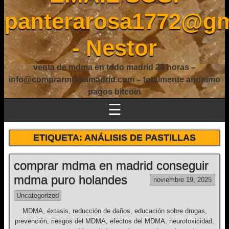
panterarosa1772@gm
- Nestor
venta de mdma en todo madrid 24 horas –
info@comprarmdmamadrid.com – totalmente anonimo
pagos bitcoin
☰
ETIQUETA:
ANÁLISIS DE PASTILLAS
comprar mdma en madrid conseguir
mdma puro holandes
noviembre 19, 2025
Uncategorized
MDMA, éxtasis, reducción de daños, educación sobre drogas,
prevención, riesgos del MDMA, efectos del MDMA, neurotoxicidad,