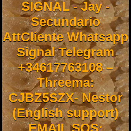
SIGNAL - Jay -
Secundario
AttCliente Whatsapp
Signal Telegram
+34617763108 –
Threema:
CJBZ5SZX- Nestor
(English support)
EMAIL SOS: