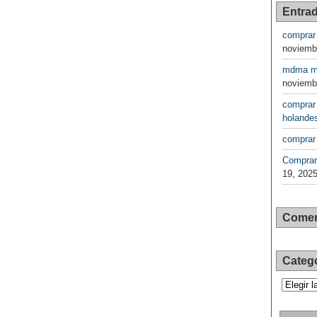
Entrad
comprar
noviemb
mdma ma
noviemb
comprar
holande
comprar
Comprar
19, 202
Comen
Categ
Categorí