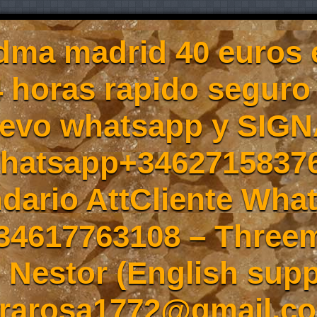
ma madrid 40 euros 
4 horas rapido seguro
evo whatsapp y SIGN
Whatsapp+3462715837
ndario AttCliente Wha
34617763108 – Three
Nestor (English supp
rarosa1772@gmail.co