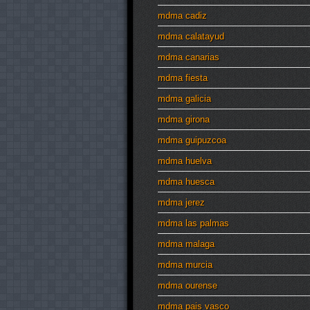
mdma cadiz
mdma calatayud
mdma canarias
mdma fiesta
mdma galicia
mdma girona
mdma guipuzcoa
mdma huelva
mdma huesca
mdma jerez
mdma las palmas
mdma malaga
mdma murcia
mdma ourense
mdma pais vasco