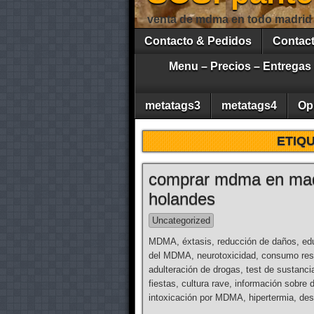
venta de mdma en todo madrid
Contacto & Pedidos
Contac
Menu – Precios – Entregas
metatags3
metatags4
Op
ETIQ
comprar mdma en mad
holandes
Uncategorized
MDMA, éxtasis, reducción de daños, edu
del MDMA, neurotoxicidad, consumo resp
adulteración de drogas, test de sustanci
fiestas, cultura rave, información sobre 
intoxicación por MDMA, hipertermia, desh