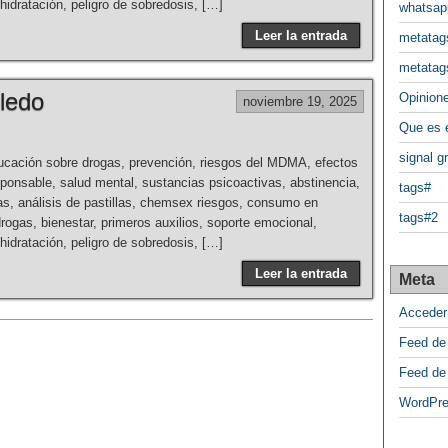
idratación, peligro de sobredosis, […]
whatsap
Leer la entrada
metatag
metatag
ledo
Opinione
noviembre 19, 2025
Que es
signal g
cación sobre drogas, prevención, riesgos del MDMA, efectos
onsable, salud mental, sustancias psicoactivas, abstinencia,
tags#
as, análisis de pastillas, chemsex riesgos, consumo en
tags#2
drogas, bienestar, primeros auxilios, soporte emocional,
idratación, peligro de sobredosis, […]
Leer la entrada
Meta
Acceder
Feed de
Feed de
WordPre