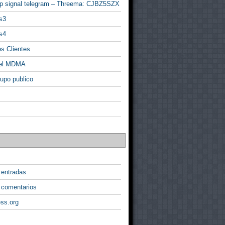
p signal telegram – Threema: CJBZ5SZX
s3
s4
s Clientes
 el MDMA
rupo publico
 entradas
 comentarios
ss.org