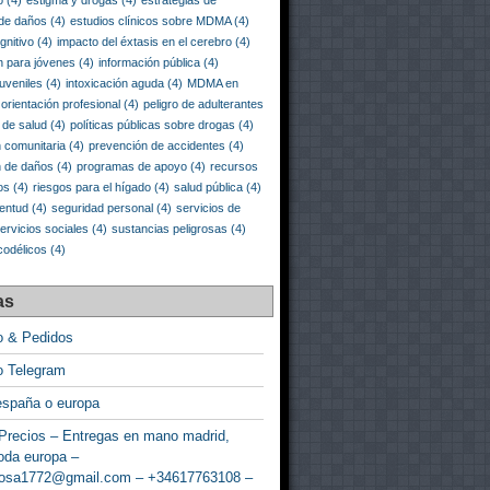
o
(4)
estigma y drogas
(4)
estrategias de
 de daños
(4)
estudios clínicos sobre MDMA
(4)
gnitivo
(4)
impacto del éxtasis en el cerebro
(4)
n para jóvenes
(4)
información pública
(4)
juveniles
(4)
intoxicación aguda
(4)
MDMA en
orientación profesional
(4)
peligro de adulterantes
a de salud
(4)
políticas públicas sobre drogas
(4)
 comunitaria
(4)
prevención de accidentes
(4)
n de daños
(4)
programas de apoyo
(4)
recursos
os
(4)
riesgos para el hígado
(4)
salud pública
(4)
ventud
(4)
seguridad personal
(4)
servicios de
ervicios sociales
(4)
sustancias peligrosas
(4)
codélicos
(4)
as
o & Pedidos
o Telegram
españa o europa
Precios – Entregas en mano madrid,
oda europa –
rosa1772@gmail.com – +34617763108 –