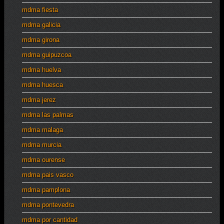
mdma fiesta
mdma galicia
mdma girona
mdma guipuzcoa
mdma huelva
mdma huesca
mdma jerez
mdma las palmas
mdma malaga
mdma murcia
mdma ourense
mdma pais vasco
mdma pamplona
mdma pontevedra
mdma por cantidad