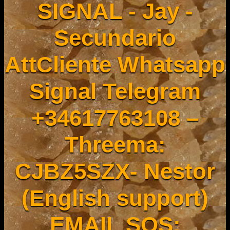
SIGNAL - Jay -
Secundario
AttCliente Whatsapp
Signal Telegram
+34617763108 –
Threema:
CJBZ5SZX- Nestor
(English support)
EMAIL SOS: