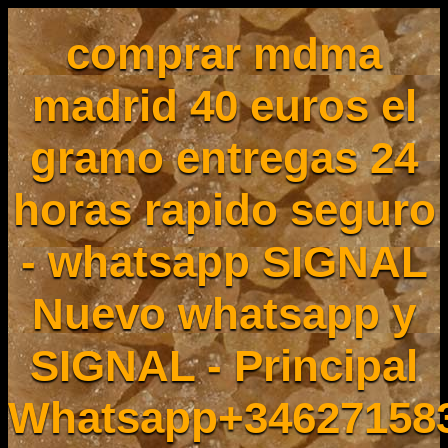
comprar mdma
madrid 40 euros el
gramo entregas 24
horas rapido seguro
- whatsapp SIGNAL
Nuevo whatsapp y
SIGNAL - Principal
Whatsapp+34627158