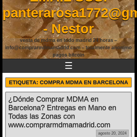
panterarosa1772@gm
- Nestor
venta de mdma en todo madrid 24 horas –
info@comprarmdmamadrid.com – totalmente anonimo
pagos bitcoin
☰
ETIQUETA:
COMPRA MDMA EN BARCELONA
¿Dónde Comprar MDMA en
Barcelona? Entregas en Mano en
Todas las Zonas con
www.comprarmdmamadrid.com
agosto 20, 2024