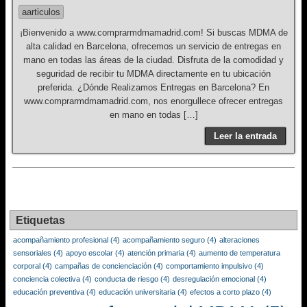
aarticulos
¡Bienvenido a www.comprarmdmamadrid.com! Si buscas MDMA de
alta calidad en Barcelona, ofrecemos un servicio de entregas en
mano en todas las áreas de la ciudad. Disfruta de la comodidad y
seguridad de recibir tu MDMA directamente en tu ubicación
preferida. ¿Dónde Realizamos Entregas en Barcelona? En
www.comprarmdmamadrid.com, nos enorgullece ofrecer entregas
en mano en todas […]
Leer la entrada
Etiquetas
acompañamiento profesional
(4)
acompañamiento seguro
(4)
alteraciones
sensoriales
(4)
apoyo escolar
(4)
atención primaria
(4)
aumento de temperatura
corporal
(4)
campañas de concienciación
(4)
comportamiento impulsivo
(4)
conciencia colectiva
(4)
conducta de riesgo
(4)
desregulación emocional
(4)
educación preventiva
(4)
educación universitaria
(4)
efectos a corto plazo
(4)