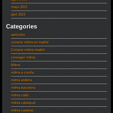
mayo 2023
abril 2023
Categories
aarticulos
comprar mdma en madrid
Comprar mdma madrid
conseguir mdma
Mdma
mdma a coruña
mdma andorra
mdma barcelona
mdma cadiz
mdma calatayud
mdma canarias