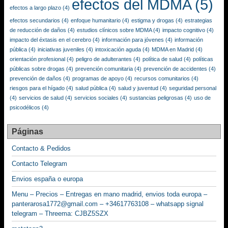
efectos del MDMA
(5)
efectos a largo plazo
(4)
efectos secundarios
(4)
enfoque humanitario
(4)
estigma y drogas
(4)
estrategias
de reducción de daños
(4)
estudios clínicos sobre MDMA
(4)
impacto cognitivo
(4)
impacto del éxtasis en el cerebro
(4)
información para jóvenes
(4)
información
pública
(4)
iniciativas juveniles
(4)
intoxicación aguda
(4)
MDMA en Madrid
(4)
orientación profesional
(4)
peligro de adulterantes
(4)
política de salud
(4)
políticas
públicas sobre drogas
(4)
prevención comunitaria
(4)
prevención de accidentes
(4)
prevención de daños
(4)
programas de apoyo
(4)
recursos comunitarios
(4)
riesgos para el hígado
(4)
salud pública
(4)
salud y juventud
(4)
seguridad personal
(4)
servicios de salud
(4)
servicios sociales
(4)
sustancias peligrosas
(4)
uso de
psicodélicos
(4)
Páginas
Contacto & Pedidos
Contacto Telegram
Envios españa o europa
Menu – Precios – Entregas en mano madrid, envios toda europa –
panterarosa1772@gmail.com – +34617763108 – whatsapp signal
telegram – Threema: CJBZ5SZX