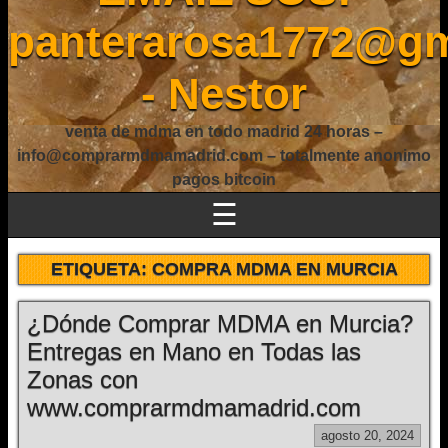
panterarosa1772@gm
- Nestor
venta de mdma en todo madrid 24 horas –
info@comprarmdmamadrid.com – totalmente anonimo
pagos bitcoin
☰
ETIQUETA:
COMPRA MDMA EN MURCIA
¿Dónde Comprar MDMA en Murcia?
Entregas en Mano en Todas las
Zonas con
www.comprarmdmamadrid.com
agosto 20, 2024