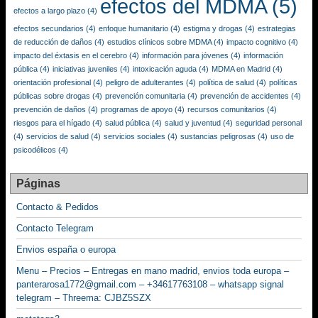
efectos del MDMA
(5)
efectos a largo plazo
(4)
efectos secundarios
(4)
enfoque humanitario
(4)
estigma y drogas
(4)
estrategias
de reducción de daños
(4)
estudios clínicos sobre MDMA
(4)
impacto cognitivo
(4)
impacto del éxtasis en el cerebro
(4)
información para jóvenes
(4)
información
pública
(4)
iniciativas juveniles
(4)
intoxicación aguda
(4)
MDMA en Madrid
(4)
orientación profesional
(4)
peligro de adulterantes
(4)
política de salud
(4)
políticas
públicas sobre drogas
(4)
prevención comunitaria
(4)
prevención de accidentes
(4)
prevención de daños
(4)
programas de apoyo
(4)
recursos comunitarios
(4)
riesgos para el hígado
(4)
salud pública
(4)
salud y juventud
(4)
seguridad personal
(4)
servicios de salud
(4)
servicios sociales
(4)
sustancias peligrosas
(4)
uso de
psicodélicos
(4)
Páginas
Contacto & Pedidos
Contacto Telegram
Envios españa o europa
Menu – Precios – Entregas en mano madrid, envios toda europa –
panterarosa1772@gmail.com – +34617763108 – whatsapp signal
telegram – Threema: CJBZ5SZX