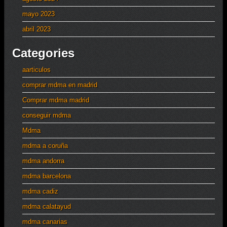
mayo 2023
abril 2023
Categories
aarticulos
comprar mdma en madrid
Comprar mdma madrid
conseguir mdma
Mdma
mdma a coruña
mdma andorra
mdma barcelona
mdma cadiz
mdma calatayud
mdma canarias