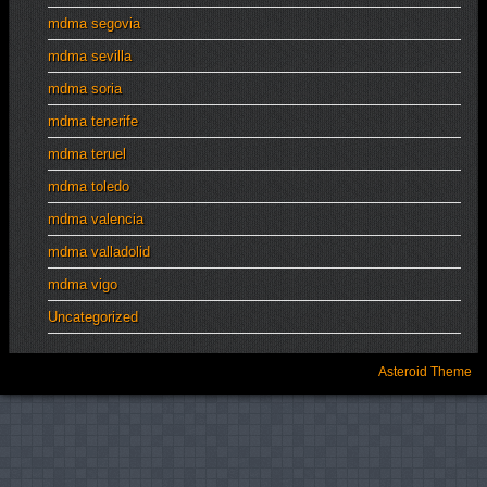
mdma segovia
mdma sevilla
mdma soria
mdma tenerife
mdma teruel
mdma toledo
mdma valencia
mdma valladolid
mdma vigo
Uncategorized
Asteroid Theme