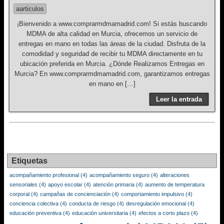
aarticulos
¡Bienvenido a www.comprarmdmamadrid.com! Si estás buscando
MDMA de alta calidad en Murcia, ofrecemos un servicio de
entregas en mano en todas las áreas de la ciudad. Disfruta de la
comodidad y seguridad de recibir tu MDMA directamente en tu
ubicación preferida en Murcia. ¿Dónde Realizamos Entregas en
Murcia? En www.comprarmdmamadrid.com, garantizamos entregas
en mano en […]
Leer la entrada
Etiquetas
acompañamiento profesional
(4)
acompañamiento seguro
(4)
alteraciones
sensoriales
(4)
apoyo escolar
(4)
atención primaria
(4)
aumento de temperatura
corporal
(4)
campañas de concienciación
(4)
comportamiento impulsivo
(4)
conciencia colectiva
(4)
conducta de riesgo
(4)
desregulación emocional
(4)
educación preventiva
(4)
educación universitaria
(4)
efectos a corto plazo
(4)