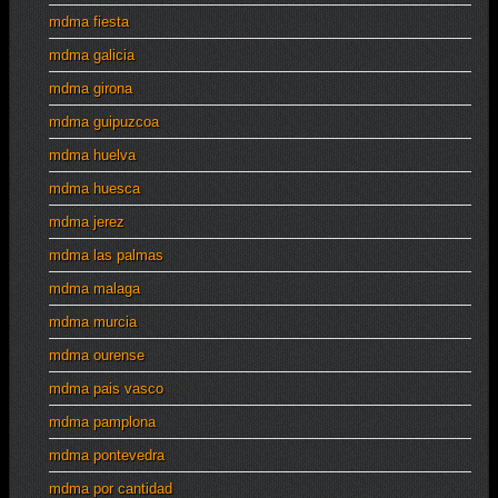
mdma fiesta
mdma galicia
mdma girona
mdma guipuzcoa
mdma huelva
mdma huesca
mdma jerez
mdma las palmas
mdma malaga
mdma murcia
mdma ourense
mdma pais vasco
mdma pamplona
mdma pontevedra
mdma por cantidad