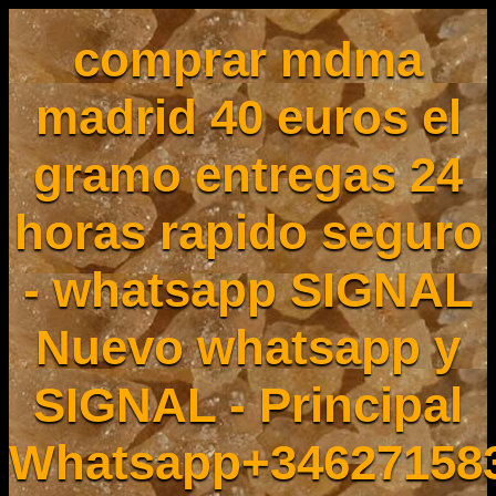
comprar mdma
madrid 40 euros el
gramo entregas 24
horas rapido seguro
- whatsapp SIGNAL
Nuevo whatsapp y
SIGNAL - Principal
Whatsapp+34627158