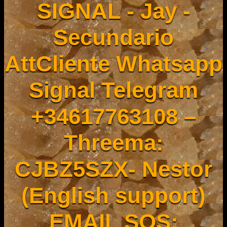
SIGNAL - Jay -
Secundario
AttCliente Whatsapp
Signal Telegram
+34617763108 –
Threema:
CJBZ5SZX- Nestor
(English support)
EMAIL SOS: