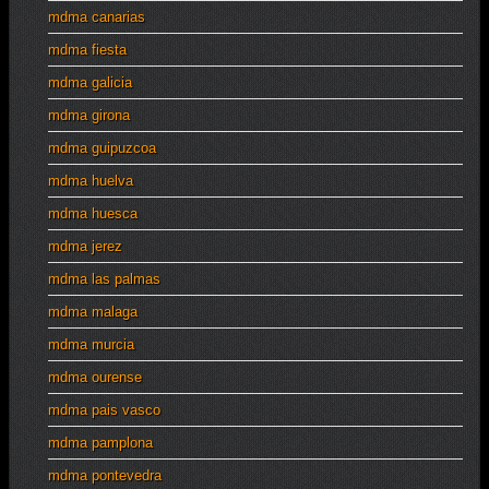
mdma canarias
mdma fiesta
mdma galicia
mdma girona
mdma guipuzcoa
mdma huelva
mdma huesca
mdma jerez
mdma las palmas
mdma malaga
mdma murcia
mdma ourense
mdma pais vasco
mdma pamplona
mdma pontevedra