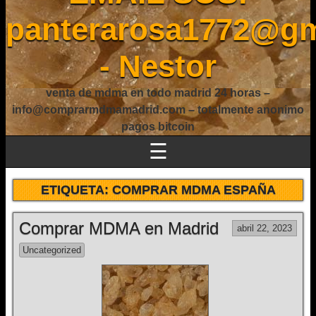
panterarosa1772@gm
- Nestor
venta de mdma en todo madrid 24 horas –
info@comprarmdmamadrid.com – totalmente anonimo
pagos bitcoin
☰
ETIQUETA:
COMPRAR MDMA ESPAÑA
Comprar MDMA en Madrid
abril 22, 2023
Uncategorized