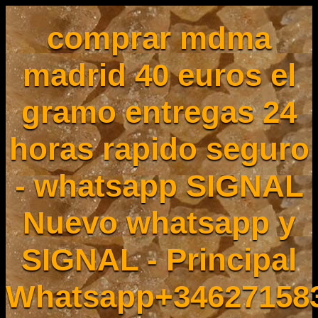
comprar mdma
madrid 40 euros el
gramo entregas 24
horas rapido seguro
- whatsapp SIGNAL
Nuevo whatsapp y
SIGNAL - Principal
Whatsapp+34627158