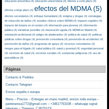
educación preventiva
(4)
educación universitaria
(4)
efectos a corto plazo
(4)
efectos del MDMA
(5)
efectos a largo plazo
(4)
efectos secundarios
(4)
enfoque humanitario
(4)
estigma y drogas
(4)
estrategias
de reducción de daños
(4)
estudios clínicos sobre MDMA
(4)
impacto cognitivo
(4)
impacto del éxtasis en el cerebro
(4)
información para jóvenes
(4)
información
pública
(4)
iniciativas juveniles
(4)
intoxicación aguda
(4)
MDMA en Madrid
(4)
orientación profesional
(4)
peligro de adulterantes
(4)
política de salud
(4)
políticas
públicas sobre drogas
(4)
prevención comunitaria
(4)
prevención de accidentes
(4)
prevención de daños
(4)
programas de apoyo
(4)
recursos comunitarios
(4)
riesgos para el hígado
(4)
salud pública
(4)
salud y juventud
(4)
seguridad personal
(4)
servicios de salud
(4)
servicios sociales
(4)
sustancias peligrosas
(4)
uso de
psicodélicos
(4)
Páginas
Contacto & Pedidos
Contacto Telegram
Envios españa o europa
Menu – Precios – Entregas en mano madrid, envios toda europa –
panterarosa1772@gmail.com – +34617763108 – whatsapp signal
telegram – Threema: CJBZ5SZX