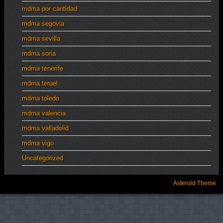
mdma por cantidad
mdma segovia
mdma sevilla
mdma soria
mdma tenerife
mdma teruel
mdma toledo
mdma valencia
mdma valladolid
mdma vigo
Uncategorized
Asteroid Theme