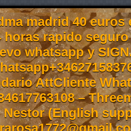
ma madrid 40 euros 
4 horas rapido seguro
evo whatsapp y SIGN
Whatsapp+3462715837
ndario AttCliente Wha
34617763108 – Three
Nestor (English supp
rarosa1772@gmail.co