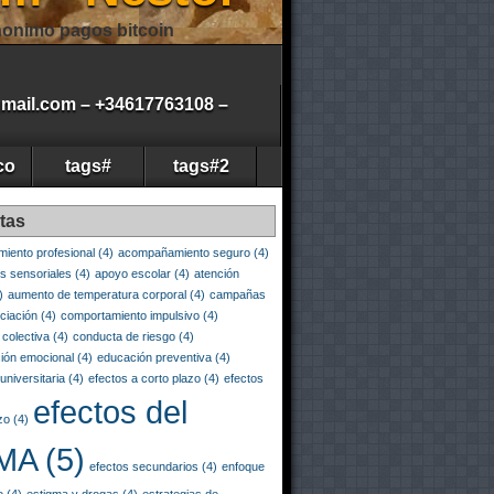
onimo pagos bitcoin
gmail.com – +34617763108 –
co
tags#
tags#2
tas
iento profesional
(4)
acompañamiento seguro
(4)
es sensoriales
(4)
apoyo escolar
(4)
atención
)
aumento de temperatura corporal
(4)
campañas
ciación
(4)
comportamiento impulsivo
(4)
 colectiva
(4)
conducta de riesgo
(4)
ión emocional
(4)
educación preventiva
(4)
universitaria
(4)
efectos a corto plazo
(4)
efectos
efectos del
zo
(4)
MA
(5)
efectos secundarios
(4)
enfoque