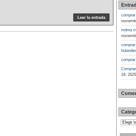
Entrad
comprar
Leer la entrada
noviemb
mdma ma
noviemb
comprar
holande
comprar
Comprar
19, 202
Comen
Categ
Categorí