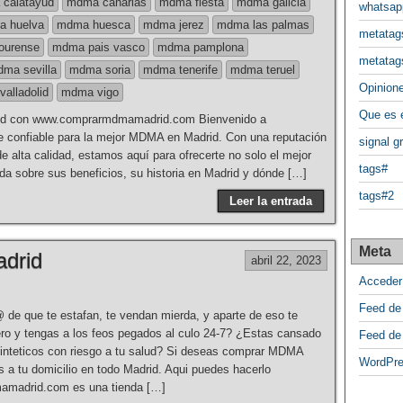
calatayud
mdma canarias
mdma fiesta
mdma galicia
whatsap
 huelva
mdma huesca
mdma jerez
mdma las palmas
metatag
ourense
mdma pais vasco
mdma pamplona
metatag
ma sevilla
mdma soria
mdma tenerife
mdma teruel
Opinione
alladolid
mdma vigo
Que es
id con www.comprarmdmamadrid.com Bienvenido a
confiable para la mejor MDMA en Madrid. Con una reputación
signal g
e alta calidad, estamos aquí para ofrecerte no solo el mejor
tags#
a sobre sus beneficios, su historia en Madrid y dónde […]
tags#2
Leer la entrada
Meta
drid
abril 22, 2023
Acceder
Feed de
 de que te estafan, te vendan mierda, y aparte de eso te
nero y tengas a los feos pegados al culo 24-7? ¿Estas cansado
Feed de
inteticos con riesgo a tu salud? Si deseas comprar MDMA
WordPre
s a tu domicilio en todo Madrid. Aqui puedes hacerlo
madrid.com es una tienda […]