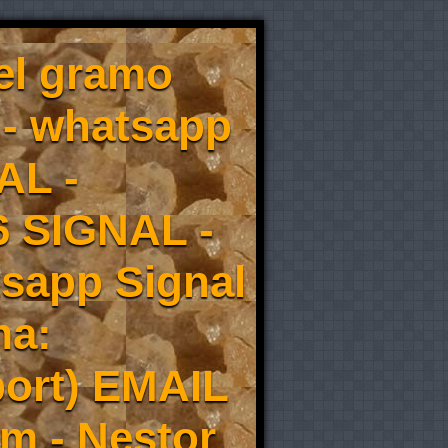
el gramo
 - whatsapp
AL -
6 SIGNAL -
tsapp Signal
ma:
ort) EMAIL
m - Nestor