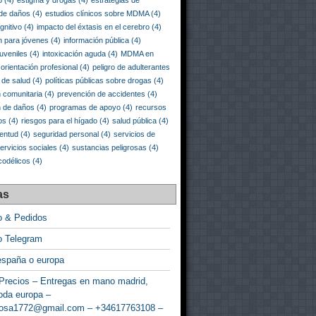
o
(4)
estigma y drogas
(4)
estrategias de
 de daños
(4)
estudios clínicos sobre MDMA
(4)
gnitivo
(4)
impacto del éxtasis en el cerebro
(4)
n para jóvenes
(4)
información pública
(4)
juveniles
(4)
intoxicación aguda
(4)
MDMA en
orientación profesional
(4)
peligro de adulterantes
a de salud
(4)
políticas públicas sobre drogas
(4)
 comunitaria
(4)
prevención de accidentes
(4)
n de daños
(4)
programas de apoyo
(4)
recursos
os
(4)
riesgos para el hígado
(4)
salud pública
(4)
ventud
(4)
seguridad personal
(4)
servicios de
ervicios sociales
(4)
sustancias peligrosas
(4)
codélicos
(4)
as
o & Pedidos
o Telegram
españa o europa
Precios – Entregas en mano madrid,
oda europa –
rosa1772@gmail.com – +34617763108 –