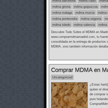
mdma barcelona
mdma cadiz
mdma 
mdma girona
mdma guipuzcoa
mdma
mdma malaga
mdma murcia
mdma 
mdma pontevedra
mdma segovia
md
mdma toledo
mdma valencia
mdma v
Descubre Todo Sobre el MDMA en Madr
www.comprarmdmamadrid.com, tu fuente 
consolidada en la entrega de productos d
MDMA, sino también información detallad
Comprar MDMA en Ma
Uncategorized
¿Estas hart@
quiten el di
de comprar s
puro holande
ComprarMdma