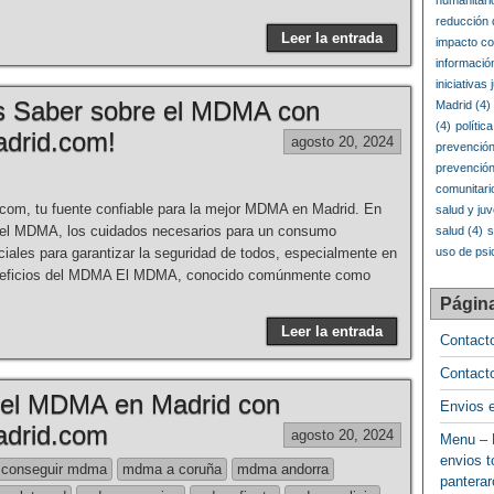
humanitari
reducción
Leer la entrada
impacto co
informació
iniciativas 
as Saber sobre el MDMA con
Madrid
(4)
(4)
polític
drid.com!
agosto 20, 2024
prevención
prevenció
comunitari
m, tu fuente confiable para la mejor MDMA en Madrid. En
salud y ju
 del MDMA, los cuidados necesarios para un consumo
salud
(4)
s
iales para garantizar la seguridad de todos, especialmente en
uso de psi
eneficios del MDMA El MDMA, conocido comúnmente como
Págin
Leer la entrada
Contact
Contact
 el MDMA en Madrid con
Envios 
drid.com
agosto 20, 2024
Menu – 
envios t
conseguir mdma
mdma a coruña
mdma andorra
pantera