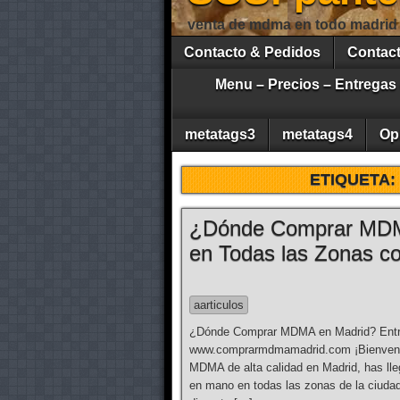
venta de mdma en todo madrid
Contacto & Pedidos
Contac
Menu – Precios – Entregas
metatags3
metatags4
Op
ETIQUETA:
¿Dónde Comprar MDM
en Todas las Zonas 
aarticulos
¿Dónde Comprar MDMA en Madrid? Entr
www.comprarmdmamadrid.com ¡Bienveni
MDMA de alta calidad en Madrid, has lle
en mano en todas las zonas de la ciudad