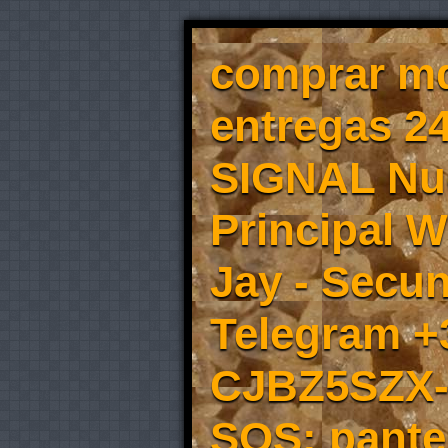
comprar md
entregas 2
SIGNAL Nu
Principal 
Jay - Secu
Telegram +
CJBZ5SZX- 
SOS: pante