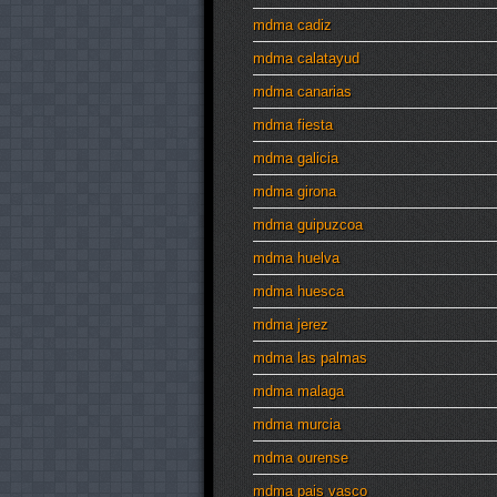
mdma cadiz
mdma calatayud
mdma canarias
mdma fiesta
mdma galicia
mdma girona
mdma guipuzcoa
mdma huelva
mdma huesca
mdma jerez
mdma las palmas
mdma malaga
mdma murcia
mdma ourense
mdma pais vasco