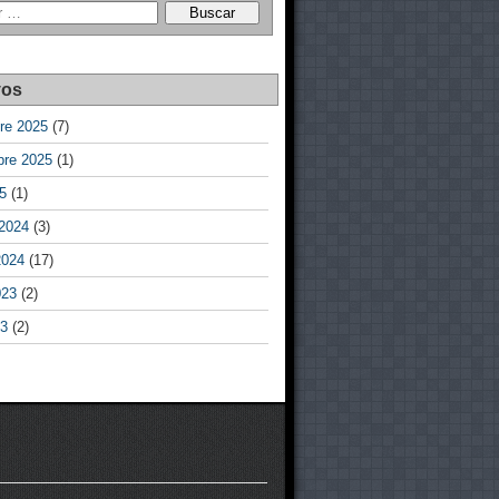
vos
re 2025
(7)
bre 2025
(1)
25
(1)
 2024
(3)
2024
(17)
023
(2)
23
(2)