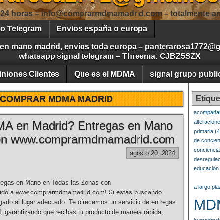
 24 horas – info@comprarmdmamadrid.com – totalmente an
to Telegram
Envios españa o europa
 en mano madrid, envios toda europa – panterarosa1772@
whatsapp signal telegram – Threema: CJBZ5SZX
iniones Clientes
Que es el MDMA
signal grupo publi
COMPRAR MDMA MADRID
Etique
acompañam
A en Madrid? Entregas en Mano
alteracion
primaria
(4
con www.comprarmdmamadrid.com
de concien
conciencia
agosto 20, 2024
desregulac
educación 
egas en Mano en Todas las Zonas con
a largo pla
do a www.comprarmdmamadrid.com! Si estás buscando
MD
gado al lugar adecuado. Te ofrecemos un servicio de entregas
, garantizando que recibas tu producto de manera rápida,