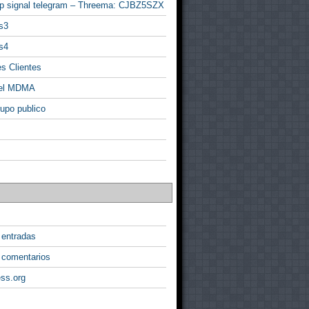
p signal telegram – Threema: CJBZ5SZX
s3
s4
s Clientes
 el MDMA
rupo publico
 entradas
 comentarios
ss.org