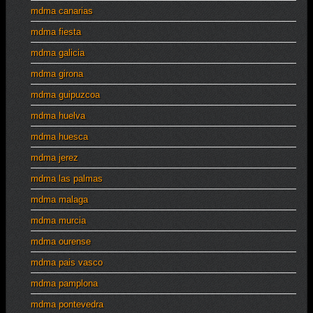
mdma canarias
mdma fiesta
mdma galicia
mdma girona
mdma guipuzcoa
mdma huelva
mdma huesca
mdma jerez
mdma las palmas
mdma malaga
mdma murcia
mdma ourense
mdma pais vasco
mdma pamplona
mdma pontevedra