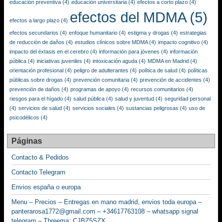
educación preventiva
(4)
educación universitaria
(4)
efectos a corto plazo
(4)
efectos del MDMA
(5)
efectos a largo plazo
(4)
efectos secundarios
(4)
enfoque humanitario
(4)
estigma y drogas
(4)
estrategias
de reducción de daños
(4)
estudios clínicos sobre MDMA
(4)
impacto cognitivo
(4)
impacto del éxtasis en el cerebro
(4)
información para jóvenes
(4)
información
pública
(4)
iniciativas juveniles
(4)
intoxicación aguda
(4)
MDMA en Madrid
(4)
orientación profesional
(4)
peligro de adulterantes
(4)
política de salud
(4)
políticas
públicas sobre drogas
(4)
prevención comunitaria
(4)
prevención de accidentes
(4)
prevención de daños
(4)
programas de apoyo
(4)
recursos comunitarios
(4)
riesgos para el hígado
(4)
salud pública
(4)
salud y juventud
(4)
seguridad personal
(4)
servicios de salud
(4)
servicios sociales
(4)
sustancias peligrosas
(4)
uso de
psicodélicos
(4)
Páginas
Contacto & Pedidos
Contacto Telegram
Envios españa o europa
Menu – Precios – Entregas en mano madrid, envios toda europa –
panterarosa1772@gmail.com – +34617763108 – whatsapp signal
telegram – Threema: CJBZ5SZX