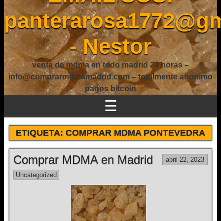
panterarosa1772@gm
- Nestor
venta de mdma en todo madrid 24 horas –
info@comprarmdmamadrid.com – totalmente anonimo
pagos bitcoin
☰
ETIQUETA:
COMPRAR MDMA PONTEVEDRA
Comprar MDMA en Madrid
abril 22, 2023
Uncategorized