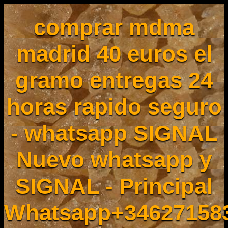
comprar mdma
madrid 40 euros el
gramo entregas 24
horas rapido seguro
- whatsapp SIGNAL
Nuevo whatsapp y
SIGNAL - Principal
Whatsapp+34627158