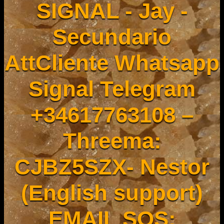
SIGNAL - Jay -
Secundario
AttCliente Whatsapp
Signal Telegram
+34617763108 –
Threema:
CJBZ5SZX- Nestor
(English support)
EMAIL SOS: