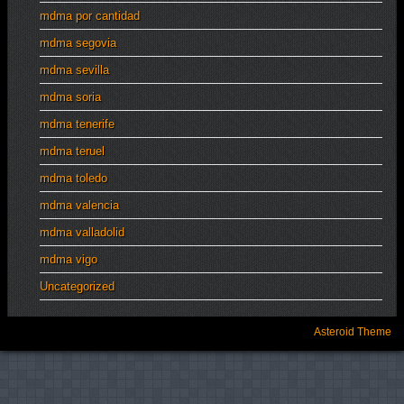
mdma por cantidad
mdma segovia
mdma sevilla
mdma soria
mdma tenerife
mdma teruel
mdma toledo
mdma valencia
mdma valladolid
mdma vigo
Uncategorized
Asteroid Theme