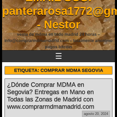
panterarosa1772@gm
- Nestor
venta de mdma en todo madrid 24 horas –
info@comprarmdmamadrid.com – totalmente anonimo
pagos bitcoin
☰
ETIQUETA:
COMPRAR MDMA SEGOVIA
¿Dónde Comprar MDMA en
Segovia? Entregas en Mano en
Todas las Zonas de Madrid con
www.comprarmdmamadrid.com
agosto 20, 2024