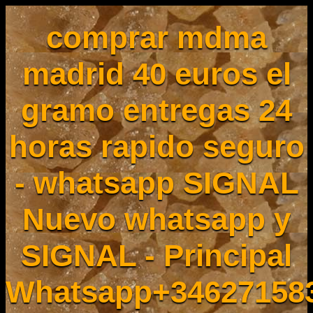
comprar mdma
madrid 40 euros el
gramo entregas 24
horas rapido seguro
- whatsapp SIGNAL
Nuevo whatsapp y
SIGNAL - Principal
Whatsapp+34627158