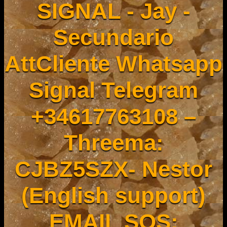
SIGNAL - Jay -
Secundario
AttCliente Whatsapp
Signal Telegram
+34617763108 –
Threema:
CJBZ5SZX- Nestor
(English support)
EMAIL SOS: