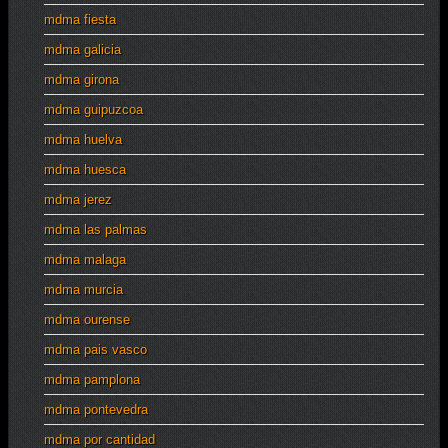
mdma fiesta
mdma galicia
mdma girona
mdma guipuzcoa
mdma huelva
mdma huesca
mdma jerez
mdma las palmas
mdma malaga
mdma murcia
mdma ourense
mdma pais vasco
mdma pamplona
mdma pontevedra
mdma por cantidad