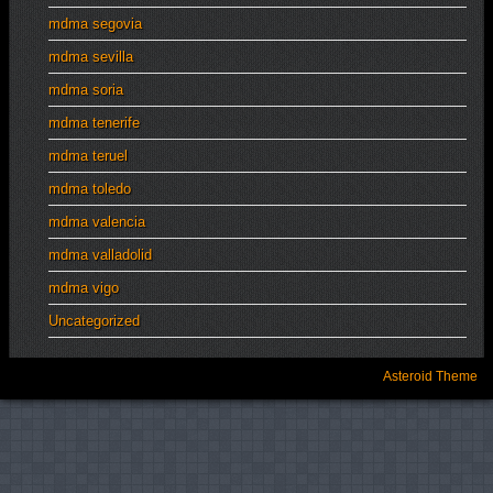
mdma segovia
mdma sevilla
mdma soria
mdma tenerife
mdma teruel
mdma toledo
mdma valencia
mdma valladolid
mdma vigo
Uncategorized
Asteroid Theme