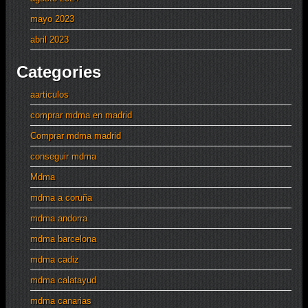
mayo 2023
abril 2023
Categories
aarticulos
comprar mdma en madrid
Comprar mdma madrid
conseguir mdma
Mdma
mdma a coruña
mdma andorra
mdma barcelona
mdma cadiz
mdma calatayud
mdma canarias