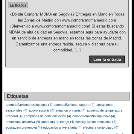
aarticulos
¿Dónde Comprar MDMA en Segovia? Entregas en Mano en Todas
las Zonas de Madrid con www.comprarmdmamadrid.com
¡Bienvenido a www.comprarmdmamadrid.com! Si estás buscando
MDMA de alta calidad en Segovia, estamos aquí para ayudarte con
un servicio de entregas en mano en todas las zonas de Madrid.
Garantizamos una entrega rápida, segura y discreta para tu
comodidad. […]
Leer la entrada
Etiquetas
acompañamiento profesional
(4)
acompañamiento seguro
(4)
alteraciones
sensoriales
(4)
apoyo escolar
(4)
atención primaria
(4)
aumento de temperatura
corporal
(4)
campañas de concienciación
(4)
comportamiento impulsivo
(4)
conciencia colectiva
(4)
conducta de riesgo
(4)
desregulación emocional
(4)
educación preventiva
(4)
educación universitaria
(4)
efectos a corto plazo
(4)