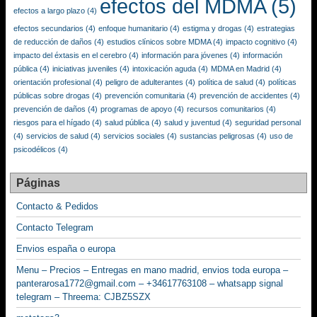
efectos del MDMA
(5)
efectos a largo plazo
(4)
efectos secundarios
(4)
enfoque humanitario
(4)
estigma y drogas
(4)
estrategias
de reducción de daños
(4)
estudios clínicos sobre MDMA
(4)
impacto cognitivo
(4)
impacto del éxtasis en el cerebro
(4)
información para jóvenes
(4)
información
pública
(4)
iniciativas juveniles
(4)
intoxicación aguda
(4)
MDMA en Madrid
(4)
orientación profesional
(4)
peligro de adulterantes
(4)
política de salud
(4)
políticas
públicas sobre drogas
(4)
prevención comunitaria
(4)
prevención de accidentes
(4)
prevención de daños
(4)
programas de apoyo
(4)
recursos comunitarios
(4)
riesgos para el hígado
(4)
salud pública
(4)
salud y juventud
(4)
seguridad personal
(4)
servicios de salud
(4)
servicios sociales
(4)
sustancias peligrosas
(4)
uso de
psicodélicos
(4)
Páginas
Contacto & Pedidos
Contacto Telegram
Envios españa o europa
Menu – Precios – Entregas en mano madrid, envios toda europa –
panterarosa1772@gmail.com – +34617763108 – whatsapp signal
telegram – Threema: CJBZ5SZX