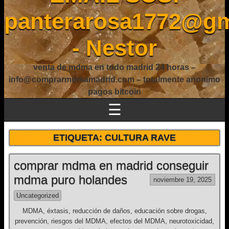
panterarosa1772@gm
- Nestor
venta de mdma en todo madrid 24 horas –
info@comprarmdmamadrid.com – totalmente anonimo
pagos bitcoin
☰
ETIQUETA:
CULTURA RAVE
comprar mdma en madrid conseguir
mdma puro holandes
noviembre 19, 2025
Uncategorized
MDMA, éxtasis, reducción de daños, educación sobre drogas,
prevención, riesgos del MDMA, efectos del MDMA, neurotoxicidad,