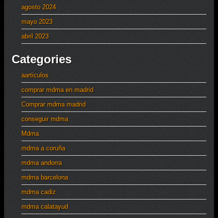
agosto 2024
mayo 2023
abril 2023
Categories
aarticulos
comprar mdma en madrid
Comprar mdma madrid
conseguir mdma
Mdma
mdma a coruña
mdma andorra
mdma barcelona
mdma cadiz
mdma calatayud