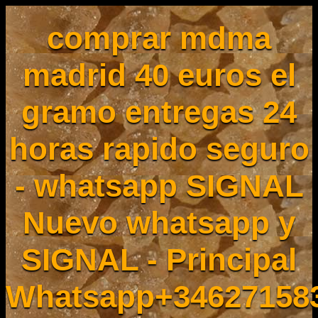
comprar mdma
madrid 40 euros el
gramo entregas 24
horas rapido seguro
- whatsapp SIGNAL
Nuevo whatsapp y
SIGNAL - Principal
Whatsapp+34627158