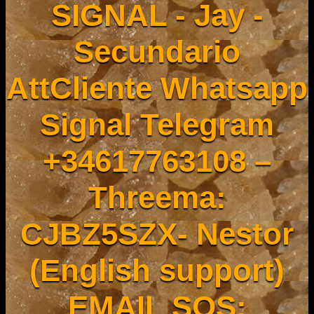
SIGNAL - Jay -
Secundario
AttCliente Whatsapp
Signal Telegram
+34617763108 –
Threema:
CJBZ5SZX- Nestor
(English support)
EMAIL SOS: