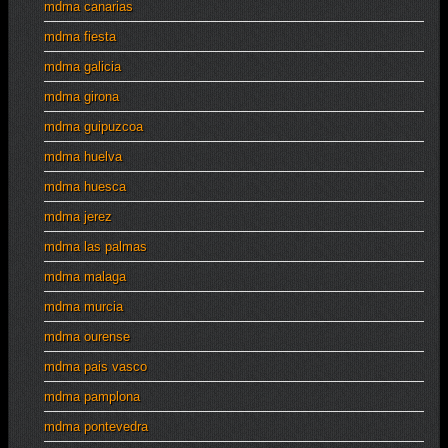
mdma canarias
mdma fiesta
mdma galicia
mdma girona
mdma guipuzcoa
mdma huelva
mdma huesca
mdma jerez
mdma las palmas
mdma malaga
mdma murcia
mdma ourense
mdma pais vasco
mdma pamplona
mdma pontevedra