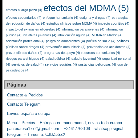
efectos del MDMA
(5)
efectos a largo plazo
(4)
efectos secundarios
(4)
enfoque humanitario
(4)
estigma y drogas
(4)
estrategias
de reducción de daños
(4)
estudios clínicos sobre MDMA
(4)
impacto cognitivo
(4)
impacto del éxtasis en el cerebro
(4)
información para jóvenes
(4)
información
pública
(4)
iniciativas juveniles
(4)
intoxicación aguda
(4)
MDMA en Madrid
(4)
orientación profesional
(4)
peligro de adulterantes
(4)
política de salud
(4)
políticas
públicas sobre drogas
(4)
prevención comunitaria
(4)
prevención de accidentes
(4)
prevención de daños
(4)
programas de apoyo
(4)
recursos comunitarios
(4)
riesgos para el hígado
(4)
salud pública
(4)
salud y juventud
(4)
seguridad personal
(4)
servicios de salud
(4)
servicios sociales
(4)
sustancias peligrosas
(4)
uso de
psicodélicos
(4)
Páginas
Contacto & Pedidos
Contacto Telegram
Envios españa o europa
Menu – Precios – Entregas en mano madrid, envios toda europa –
panterarosa1772@gmail.com – +34617763108 – whatsapp signal
telegram – Threema: CJBZ5SZX