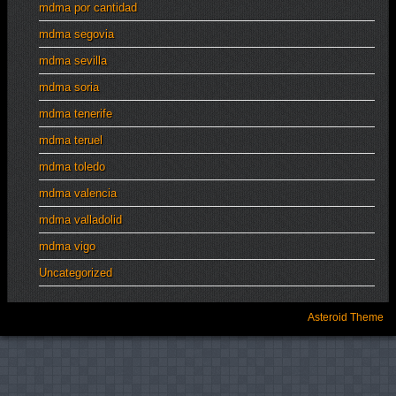
mdma por cantidad
mdma segovia
mdma sevilla
mdma soria
mdma tenerife
mdma teruel
mdma toledo
mdma valencia
mdma valladolid
mdma vigo
Uncategorized
Asteroid Theme