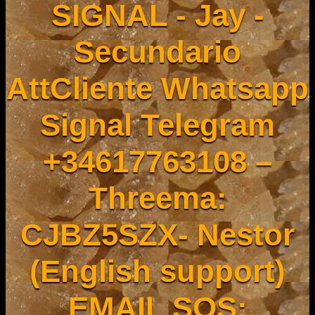
SIGNAL - Jay -
Secundario
AttCliente Whatsapp
Signal Telegram
+34617763108 –
Threema:
CJBZ5SZX- Nestor
(English support)
EMAIL SOS: