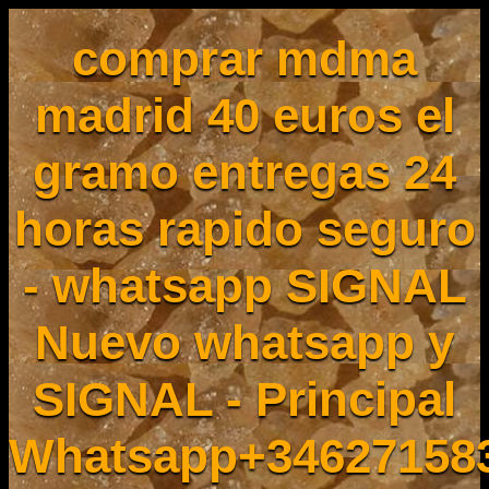
comprar mdma
madrid 40 euros el
gramo entregas 24
horas rapido seguro
- whatsapp SIGNAL
Nuevo whatsapp y
SIGNAL - Principal
Whatsapp+34627158