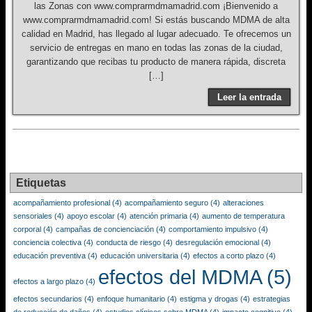
las Zonas con www.comprarmdmamadrid.com ¡Bienvenido a
www.comprarmdmamadrid.com! Si estás buscando MDMA de alta
calidad en Madrid, has llegado al lugar adecuado. Te ofrecemos un
servicio de entregas en mano en todas las zonas de la ciudad,
garantizando que recibas tu producto de manera rápida, discreta
[…]
Leer la entrada
Etiquetas
acompañamiento profesional
(4)
acompañamiento seguro
(4)
alteraciones
sensoriales
(4)
apoyo escolar
(4)
atención primaria
(4)
aumento de temperatura
corporal
(4)
campañas de concienciación
(4)
comportamiento impulsivo
(4)
conciencia colectiva
(4)
conducta de riesgo
(4)
desregulación emocional
(4)
educación preventiva
(4)
educación universitaria
(4)
efectos a corto plazo
(4)
efectos del MDMA
(5)
efectos a largo plazo
(4)
efectos secundarios
(4)
enfoque humanitario
(4)
estigma y drogas
(4)
estrategias