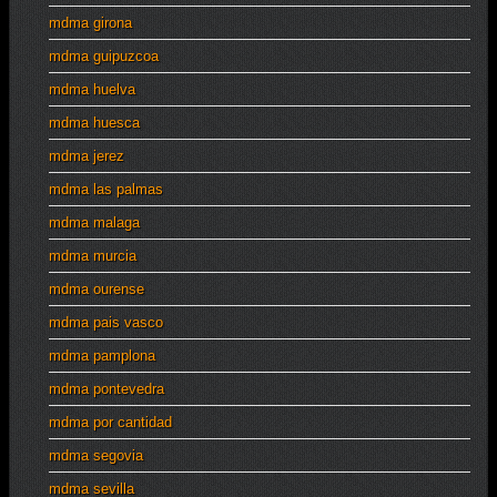
mdma girona
mdma guipuzcoa
mdma huelva
mdma huesca
mdma jerez
mdma las palmas
mdma malaga
mdma murcia
mdma ourense
mdma pais vasco
mdma pamplona
mdma pontevedra
mdma por cantidad
mdma segovia
mdma sevilla