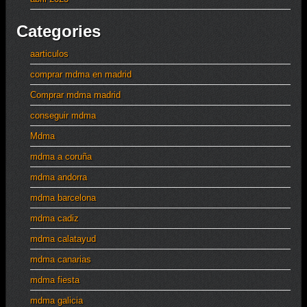
Categories
aarticulos
comprar mdma en madrid
Comprar mdma madrid
conseguir mdma
Mdma
mdma a coruña
mdma andorra
mdma barcelona
mdma cadiz
mdma calatayud
mdma canarias
mdma fiesta
mdma galicia