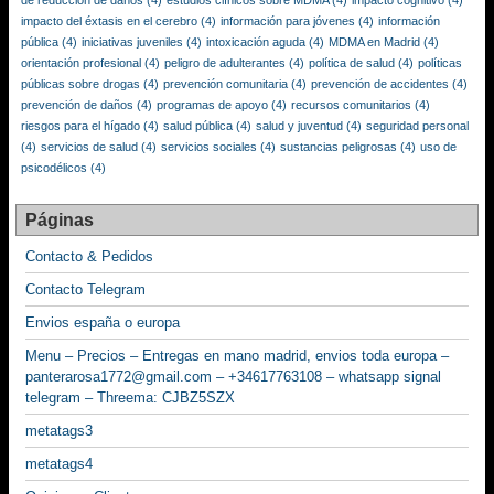
de reducción de daños
(4)
estudios clínicos sobre MDMA
(4)
impacto cognitivo
(4)
impacto del éxtasis en el cerebro
(4)
información para jóvenes
(4)
información
pública
(4)
iniciativas juveniles
(4)
intoxicación aguda
(4)
MDMA en Madrid
(4)
orientación profesional
(4)
peligro de adulterantes
(4)
política de salud
(4)
políticas
públicas sobre drogas
(4)
prevención comunitaria
(4)
prevención de accidentes
(4)
prevención de daños
(4)
programas de apoyo
(4)
recursos comunitarios
(4)
riesgos para el hígado
(4)
salud pública
(4)
salud y juventud
(4)
seguridad personal
(4)
servicios de salud
(4)
servicios sociales
(4)
sustancias peligrosas
(4)
uso de
psicodélicos
(4)
Páginas
Contacto & Pedidos
Contacto Telegram
Envios españa o europa
Menu – Precios – Entregas en mano madrid, envios toda europa –
panterarosa1772@gmail.com – +34617763108 – whatsapp signal
telegram – Threema: CJBZ5SZX
metatags3
metatags4