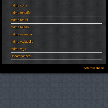
mdma soria
mdma tenerife
mdma teruel
mdma toledo
mdma valencia
mdma valladolid
mdma vigo
Uncategorized
Asteroid Theme