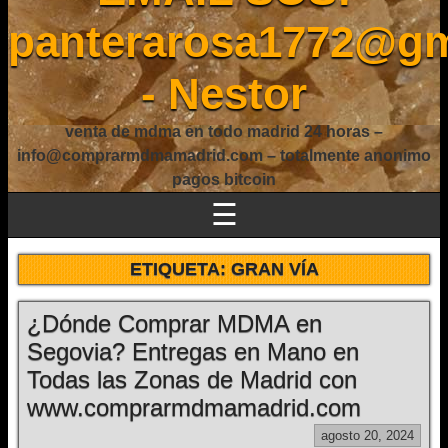
panterarosa1772@gm
- Nestor
venta de mdma en todo madrid 24 horas –
info@comprarmdmamadrid.com – totalmente anonimo
pagos bitcoin
☰
ETIQUETA:
GRAN VÍA
¿Dónde Comprar MDMA en
Segovia? Entregas en Mano en
Todas las Zonas de Madrid con
www.comprarmdmamadrid.com
agosto 20, 2024