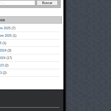
vos
re 2025
(7)
bre 2025
(1)
25
(1)
 2024
(3)
2024
(17)
023
(2)
23
(2)