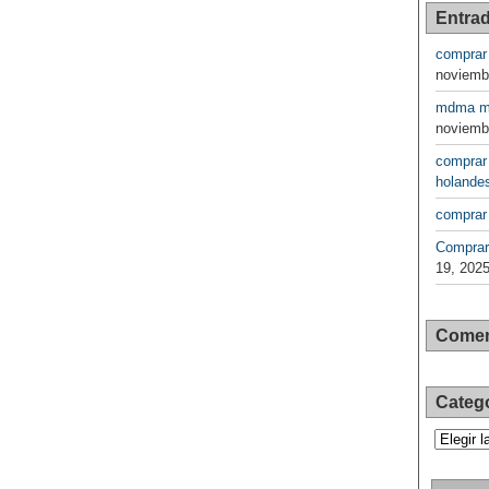
Entrad
comprar
noviemb
mdma ma
noviemb
comprar
holande
comprar
Comprar
19, 202
Comen
Categ
Categorí