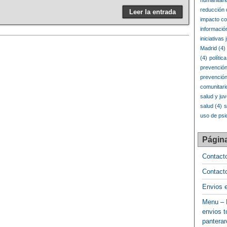
humanitari
reducción
Leer la entrada
impacto co
informació
iniciativas 
Madrid
(4)
(4)
polític
prevención
prevenció
comunitari
salud y ju
salud
(4)
s
uso de psi
Págin
Contact
Contact
Envios 
Menu – 
envios t
pantera