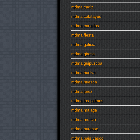
mdma cadiz
mdma calatayud
mdma canarias
mdma fiesta
mdma galicia
mdma girona
mdma guipuzcoa
mdma huelva
mdma huesca
mdma jerez
mdma las palmas
mdma malaga
mdma murcia
mdma ourense
mdma pais vasco