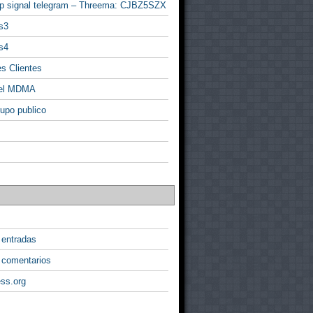
p signal telegram – Threema: CJBZ5SZX
s3
s4
s Clientes
 el MDMA
rupo publico
 entradas
 comentarios
ss.org