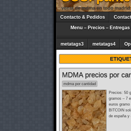
venta de mdma en todo madrid
Contacto & Pedidos
Contac
Menu – Precios – Entregas
metatags3
metatags4
Op
ETIQUE
MDMA precios por ca
mdma por cantidad
Precios: 50 
gramos – 7 
euros gramo
BITCOIN sola
de españa y