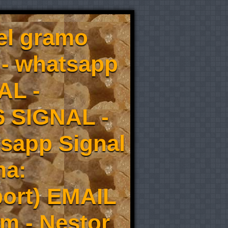
el gramo
 - whatsapp
AL -
6 SIGNAL -
tsapp Signal
ma:
ort) EMAIL
m - Nestor