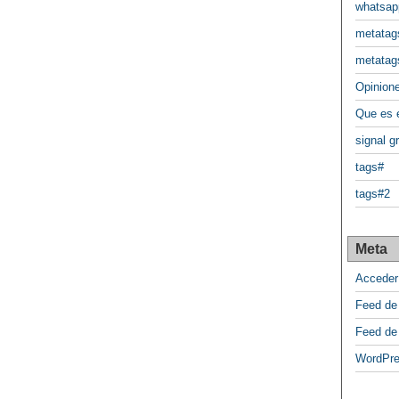
whatsap
metatag
metatag
Opinione
Que es
signal g
tags#
tags#2
Meta
Acceder
Feed de
Feed de
WordPre