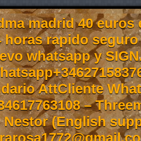
ma madrid 40 euros 
4 horas rapido seguro
evo whatsapp y SIGN
Whatsapp+3462715837
ndario AttCliente Wha
34617763108 – Three
Nestor (English supp
rarosa1772@gmail.co