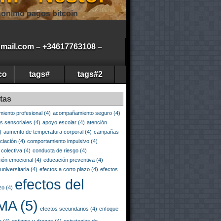
onimo pagos bitcoin
gmail.com – +34617763108 –
co
tags#
tags#2
tas
iento profesional
(4)
acompañamiento seguro
(4)
es sensoriales
(4)
apoyo escolar
(4)
atención
)
aumento de temperatura corporal
(4)
campañas
ciación
(4)
comportamiento impulsivo
(4)
 colectiva
(4)
conducta de riesgo
(4)
ión emocional
(4)
educación preventiva
(4)
universitaria
(4)
efectos a corto plazo
(4)
efectos
efectos del
zo
(4)
MA
(5)
efectos secundarios
(4)
enfoque