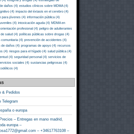
o
(4)
estigma y drogas
(4)
estrategias de
 de daños
(4)
estudios clínicos sobre MDMA
(4)
gnitivo
(4)
impacto del éxtasis en el cerebro
(4)
n para jóvenes
(4)
información pública
(4)
juveniles
(4)
intoxicación aguda
(4)
MDMA en
orientación profesional
(4)
peligro de adulterantes
a de salud
(4)
políticas públicas sobre drogas
(4)
 comunitaria
(4)
prevención de accidentes
(4)
n de daños
(4)
programas de apoyo
(4)
recursos
os
(4)
riesgos para el hígado
(4)
salud pública
(4)
ventud
(4)
seguridad personal
(4)
servicios de
ervicios sociales
(4)
sustancias peligrosas
(4)
codélicos
(4)
as
o & Pedidos
o Telegram
españa o europa
Precios – Entregas en mano madrid,
oda europa –
rosa1772@gmail.com – +34617763108 –