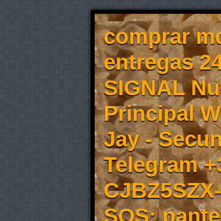
comprar md
entregas 2
SIGNAL Nu
Principal 
Jay - Secu
Telegram +
CJBZ5SZX- 
SOS: pante