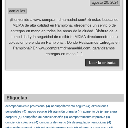
agosto 20, 2024
aarticulos
¡Bienvenido a www.comprarmdmamadrid.com! Si estás buscando
MDMA de alta calidad en Pamplona, ofrecemos un servicio de
entregas en mano en todas las áreas de la ciudad. Disfruta de la
comodidad y la seguridad de recibir tu MDMA directamente en tu
ubicación preferida en Pamplona. ¿Dónde Realizamos Entregas en
Pamplona? En www.comprarmdmamadrid.com, garantizamos
entregas en mano […]
Leer la entrada
Etiquetas
acompañamiento profesional
(4)
acompañamiento seguro
(4)
alteraciones
sensoriales
(4)
apoyo escolar
(4)
atención primaria
(4)
aumento de temperatura
corporal
(4)
campañas de concienciación
(4)
comportamiento impulsivo
(4)
conciencia colectiva
(4)
conducta de riesgo
(4)
desregulación emocional
(4)
educación preventiva
(4)
educación universitaria
(4)
efectos a corto plazo
(4)