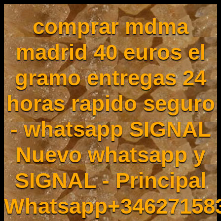
comprar mdma
madrid 40 euros el
gramo entregas 24
horas rapido seguro
- whatsapp SIGNAL
Nuevo whatsapp y
SIGNAL - Principal
Whatsapp+34627158