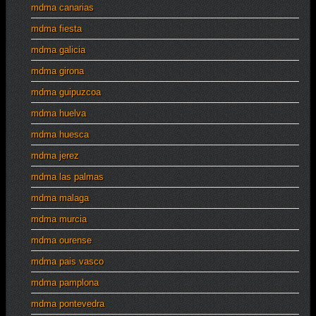
mdma canarias
mdma fiesta
mdma galicia
mdma girona
mdma guipuzcoa
mdma huelva
mdma huesca
mdma jerez
mdma las palmas
mdma malaga
mdma murcia
mdma ourense
mdma pais vasco
mdma pamplona
mdma pontevedra