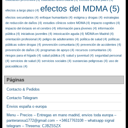
efectos del MDMA
(5)
efectos a largo plazo
(4)
efectos secundarios
(4)
enfoque humanitario
(4)
estigma y drogas
(4)
estrategias
de reducción de daños
(4)
estudios clínicos sobre MDMA
(4)
impacto cognitivo
(4)
impacto del éxtasis en el cerebro
(4)
información para jóvenes
(4)
información
pública
(4)
iniciativas juveniles
(4)
intoxicación aguda
(4)
MDMA en Madrid
(4)
orientación profesional
(4)
peligro de adulterantes
(4)
política de salud
(4)
políticas
públicas sobre drogas
(4)
prevención comunitaria
(4)
prevención de accidentes
(4)
prevención de daños
(4)
programas de apoyo
(4)
recursos comunitarios
(4)
riesgos para el hígado
(4)
salud pública
(4)
salud y juventud
(4)
seguridad personal
(4)
servicios de salud
(4)
servicios sociales
(4)
sustancias peligrosas
(4)
uso de
psicodélicos
(4)
Páginas
Contacto & Pedidos
Contacto Telegram
Envios españa o europa
Menu – Precios – Entregas en mano madrid, envios toda europa –
panterarosa1772@gmail.com – +34617763108 – whatsapp signal
telegram – Threema: CJBZ5SZX