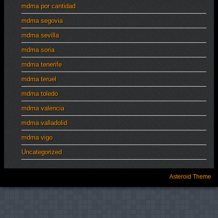
mdma por cantidad
mdma segovia
mdma sevilla
mdma soria
mdma tenerife
mdma teruel
mdma toledo
mdma valencia
mdma valladolid
mdma vigo
Uncategorized
Asteroid Theme