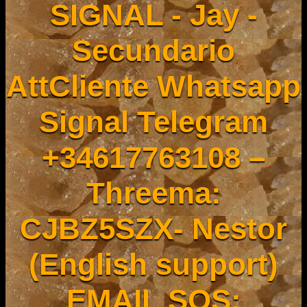
SIGNAL - Jay -
Secundario
AttCliente Whatsapp
Signal Telegram
+34617763108 –
Threema:
CJBZ5SZX- Nestor
(English support)
EMAIL SOS: