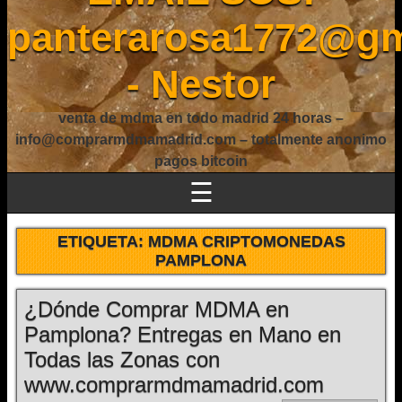
panterarosa1772@gm
- Nestor
venta de mdma en todo madrid 24 horas –
info@comprarmdmamadrid.com – totalmente anonimo
pagos bitcoin
☰
ETIQUETA:
MDMA CRIPTOMONEDAS
PAMPLONA
¿Dónde Comprar MDMA en
Pamplona? Entregas en Mano en
Todas las Zonas con
www.comprarmdmamadrid.com