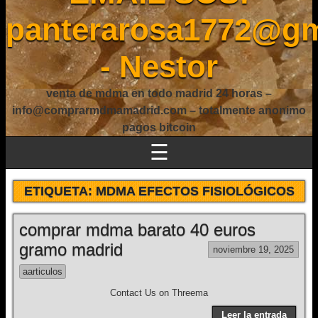
panterarosa1772@gm
- Nestor
venta de mdma en todo madrid 24 horas –
info@comprarmdmamadrid.com – totalmente anonimo
pagos bitcoin
☰
ETIQUETA:
MDMA EFECTOS FISIOLÓGICOS
comprar mdma barato 40 euros
gramo madrid
noviembre 19, 2025
aarticulos
Contact Us on Threema
Leer la entrada