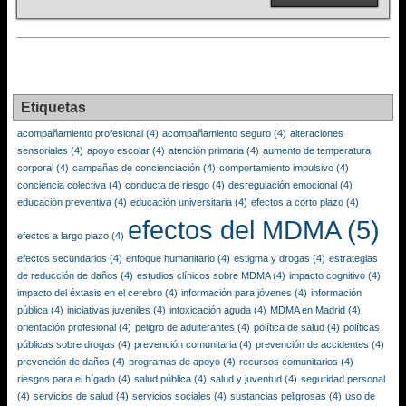
Etiquetas
acompañamiento profesional
(4)
acompañamiento seguro
(4)
alteraciones
sensoriales
(4)
apoyo escolar
(4)
atención primaria
(4)
aumento de temperatura
corporal
(4)
campañas de concienciación
(4)
comportamiento impulsivo
(4)
conciencia colectiva
(4)
conducta de riesgo
(4)
desregulación emocional
(4)
educación preventiva
(4)
educación universitaria
(4)
efectos a corto plazo
(4)
efectos del MDMA
(5)
efectos a largo plazo
(4)
efectos secundarios
(4)
enfoque humanitario
(4)
estigma y drogas
(4)
estrategias
de reducción de daños
(4)
estudios clínicos sobre MDMA
(4)
impacto cognitivo
(4)
impacto del éxtasis en el cerebro
(4)
información para jóvenes
(4)
información
pública
(4)
iniciativas juveniles
(4)
intoxicación aguda
(4)
MDMA en Madrid
(4)
orientación profesional
(4)
peligro de adulterantes
(4)
política de salud
(4)
políticas
públicas sobre drogas
(4)
prevención comunitaria
(4)
prevención de accidentes
(4)
prevención de daños
(4)
programas de apoyo
(4)
recursos comunitarios
(4)
riesgos para el hígado
(4)
salud pública
(4)
salud y juventud
(4)
seguridad personal
(4)
servicios de salud
(4)
servicios sociales
(4)
sustancias peligrosas
(4)
uso de