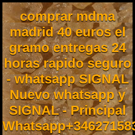
comprar mdma
madrid 40 euros el
gramo entregas 24
horas rapido seguro
- whatsapp SIGNAL
Nuevo whatsapp y
SIGNAL - Principal
Whatsapp+34627158