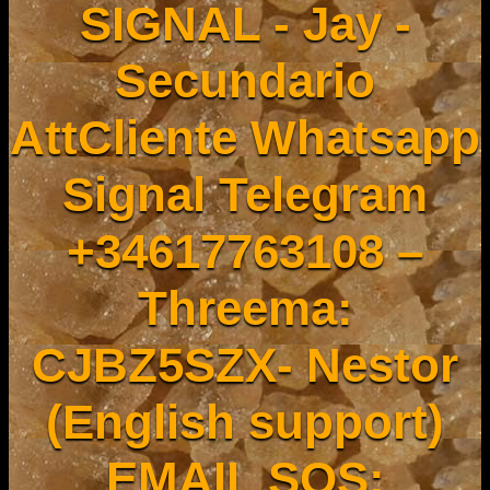
SIGNAL - Jay -
Secundario
AttCliente Whatsapp
Signal Telegram
+34617763108 –
Threema:
CJBZ5SZX- Nestor
(English support)
EMAIL SOS: