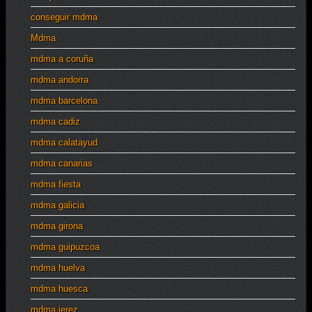
conseguir mdma
Mdma
mdma a coruña
mdma andorra
mdma barcelona
mdma cadiz
mdma calatayud
mdma canarias
mdma fiesta
mdma galicia
mdma girona
mdma guipuzcoa
mdma huelva
mdma huesca
mdma jerez