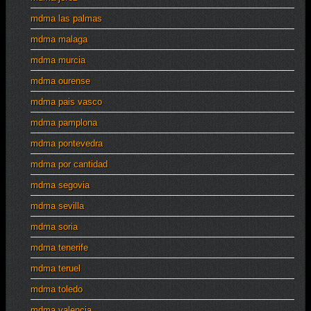
mdma las palmas
mdma malaga
mdma murcia
mdma ourense
mdma pais vasco
mdma pamplona
mdma pontevedra
mdma por cantidad
mdma segovia
mdma sevilla
mdma soria
mdma tenerife
mdma teruel
mdma toledo
mdma valencia