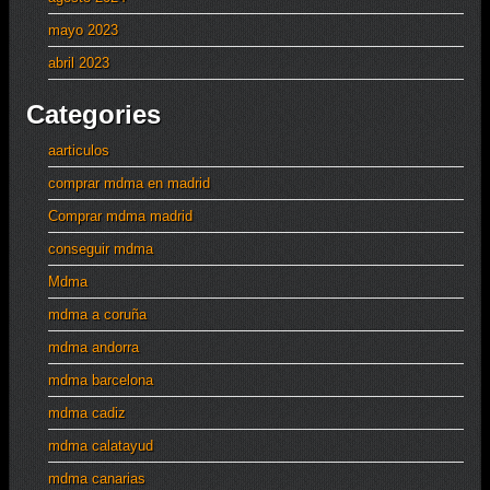
mayo 2023
abril 2023
Categories
aarticulos
comprar mdma en madrid
Comprar mdma madrid
conseguir mdma
Mdma
mdma a coruña
mdma andorra
mdma barcelona
mdma cadiz
mdma calatayud
mdma canarias