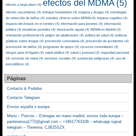
efectos del MDMA
(5)
efectos a largo plazo
(4)
efectos secundarios
(4)
enfoque humanitario
(4)
estigma y drogas
(4)
estrategias
de reducción de daños
(4)
estudios clínicos sobre MDMA
(4)
impacto cognitivo
(4)
impacto del éxtasis en el cerebro
(4)
información para jóvenes
(4)
información
pública
(4)
iniciativas juveniles
(4)
intoxicación aguda
(4)
MDMA en Madrid
(4)
orientación profesional
(4)
peligro de adulterantes
(4)
política de salud
(4)
políticas
públicas sobre drogas
(4)
prevención comunitaria
(4)
prevención de accidentes
(4)
prevención de daños
(4)
programas de apoyo
(4)
recursos comunitarios
(4)
riesgos para el hígado
(4)
salud pública
(4)
salud y juventud
(4)
seguridad personal
(4)
servicios de salud
(4)
servicios sociales
(4)
sustancias peligrosas
(4)
uso de
psicodélicos
(4)
Páginas
Contacto & Pedidos
Contacto Telegram
Envios españa o europa
Menu – Precios – Entregas en mano madrid, envios toda europa –
panterarosa1772@gmail.com – +34617763108 – whatsapp signal
telegram – Threema: CJBZ5SZX