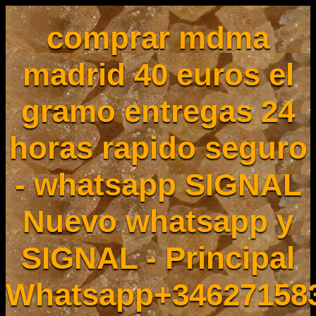
comprar mdma
madrid 40 euros el
gramo entregas 24
horas rapido seguro
- whatsapp SIGNAL
Nuevo whatsapp y
SIGNAL - Principal
Whatsapp+34627158