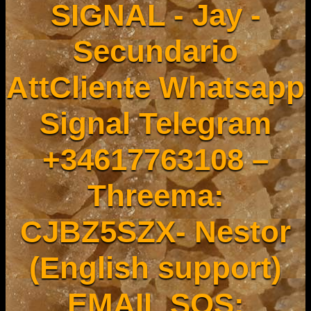
SIGNAL - Jay -
Secundario
AttCliente Whatsapp
Signal Telegram
+34617763108 –
Threema:
CJBZ5SZX- Nestor
(English support)
EMAIL SOS: