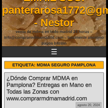
panterarosa1772@gm
- Nestor
venta de mdma en todo madrid 24 horas –
info@comprarmdmamadrid.com – totalmente anonimo
pagos bitcoin
☰
ETIQUETA:
MDMA SEGURO PAMPLONA
¿Dónde Comprar MDMA en
Pamplona? Entregas en Mano en
Todas las Zonas con
www.comprarmdmamadrid.com
agosto 20, 2024