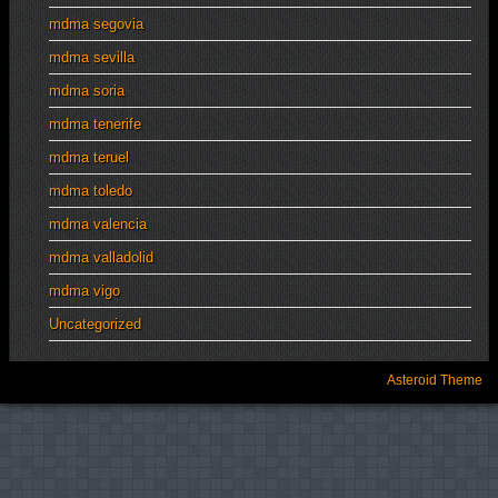
mdma segovia
mdma sevilla
mdma soria
mdma tenerife
mdma teruel
mdma toledo
mdma valencia
mdma valladolid
mdma vigo
Uncategorized
Asteroid Theme