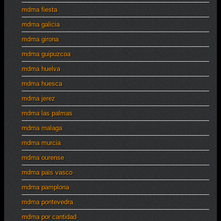
mdma fiesta
mdma galicia
mdma girona
mdma guipuzcoa
mdma huelva
mdma huesca
mdma jerez
mdma las palmas
mdma malaga
mdma murcia
mdma ourense
mdma pais vasco
mdma pamplona
mdma pontevedra
mdma por cantidad