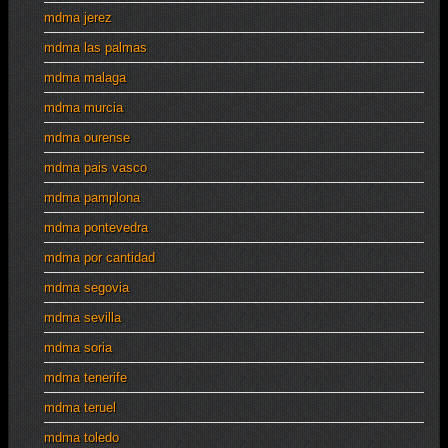
mdma jerez
mdma las palmas
mdma malaga
mdma murcia
mdma ourense
mdma pais vasco
mdma pamplona
mdma pontevedra
mdma por cantidad
mdma segovia
mdma sevilla
mdma soria
mdma tenerife
mdma teruel
mdma toledo