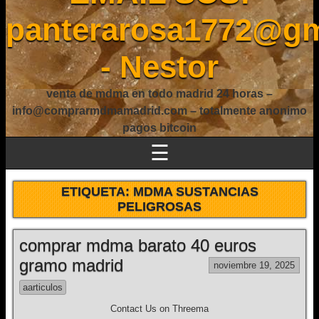
panterarosa1772@gm
- Nestor
venta de mdma en todo madrid 24 horas –
info@comprarmdmamadrid.com – totalmente anonimo
pagos bitcoin
☰
ETIQUETA:
MDMA SUSTANCIAS
PELIGROSAS
comprar mdma barato 40 euros
gramo madrid
noviembre 19, 2025
aarticulos
Contact Us on Threema