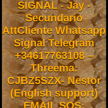
SIGNAL - Jay -
Secundario
AttCliente Whatsapp
Signal Telegram
+34617763108 –
Threema:
CJBZ5SZX- Nestor
(English support)
EMAIL SOS: