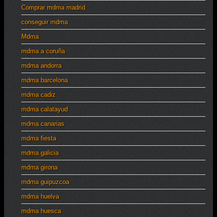
Comprar mdma madrid
conseguir mdma
Mdma
mdma a coruña
mdma andorra
mdma barcelona
mdma cadiz
mdma calatayud
mdma canarias
mdma fiesta
mdma galicia
mdma girona
mdma guipuzcoa
mdma huelva
mdma huesca