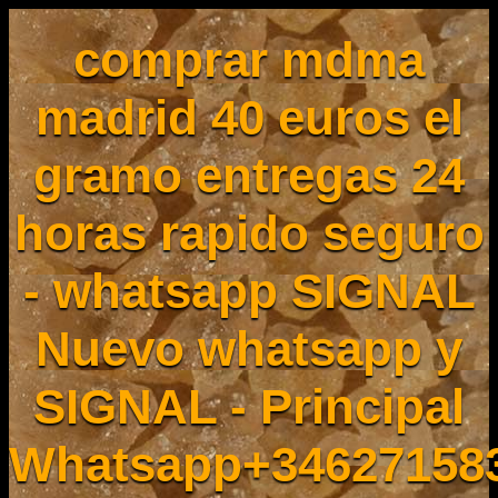
comprar mdma
madrid 40 euros el
gramo entregas 24
horas rapido seguro
- whatsapp SIGNAL
Nuevo whatsapp y
SIGNAL - Principal
Whatsapp+34627158