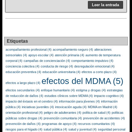
Leer la entrada
Etiquetas
acompañamiento profesional
(4)
acompañamiento seguro
(4)
alteraciones
sensoriales
(4)
apoyo escolar
(4)
atención primaria
(4)
aumento de temperatura
corporal
(4)
campañas de concienciación
(4)
comportamiento impulsivo
(4)
conciencia colectiva
(4)
conducta de riesgo
(4)
desregulación emocional
(4)
educación preventiva
(4)
educación universitaria
(4)
efectos a corto plazo
(4)
efectos del MDMA
(5)
efectos a largo plazo
(4)
efectos secundarios
(4)
enfoque humanitario
(4)
estigma y drogas
(4)
estrategias
de reducción de daños
(4)
estudios clínicos sobre MDMA
(4)
impacto cognitivo
(4)
impacto del éxtasis en el cerebro
(4)
información para jóvenes
(4)
información
pública
(4)
iniciativas juveniles
(4)
intoxicación aguda
(4)
MDMA en Madrid
(4)
orientación profesional
(4)
peligro de adulterantes
(4)
política de salud
(4)
políticas
públicas sobre drogas
(4)
prevención comunitaria
(4)
prevención de accidentes
(4)
prevención de daños
(4)
programas de apoyo
(4)
recursos comunitarios
(4)
riesgos para el hígado
(4)
salud pública
(4)
salud y juventud
(4)
seguridad personal