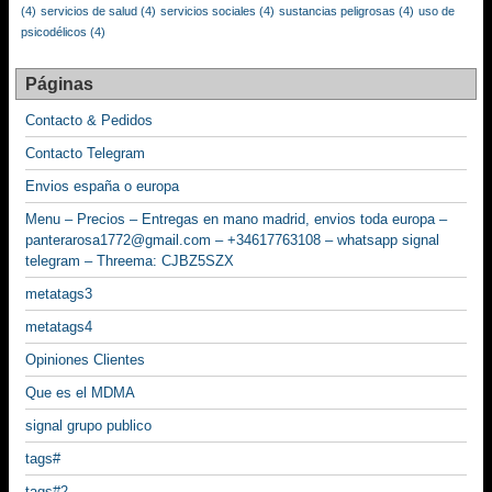
(4)
servicios de salud
(4)
servicios sociales
(4)
sustancias peligrosas
(4)
uso de
psicodélicos
(4)
Páginas
Contacto & Pedidos
Contacto Telegram
Envios españa o europa
Menu – Precios – Entregas en mano madrid, envios toda europa –
panterarosa1772@gmail.com – +34617763108 – whatsapp signal
telegram – Threema: CJBZ5SZX
metatags3
metatags4
Opiniones Clientes
Que es el MDMA
signal grupo publico
tags#
tags#2