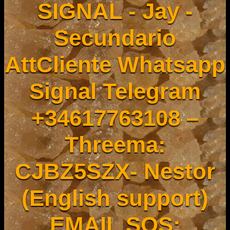
SIGNAL - Jay -
Secundario
AttCliente Whatsapp
Signal Telegram
+34617763108 –
Threema:
CJBZ5SZX- Nestor
(English support)
EMAIL SOS: