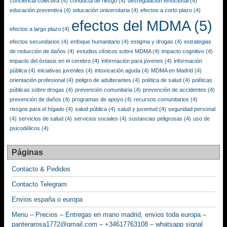
conciencia colectiva
(4)
conducta de riesgo
(4)
desregulación emocional
(4)
educación preventiva
(4)
educación universitaria
(4)
efectos a corto plazo
(4)
efectos del MDMA
(5)
efectos a largo plazo
(4)
efectos secundarios
(4)
enfoque humanitario
(4)
estigma y drogas
(4)
estrategias
de reducción de daños
(4)
estudios clínicos sobre MDMA
(4)
impacto cognitivo
(4)
impacto del éxtasis en el cerebro
(4)
información para jóvenes
(4)
información
pública
(4)
iniciativas juveniles
(4)
intoxicación aguda
(4)
MDMA en Madrid
(4)
orientación profesional
(4)
peligro de adulterantes
(4)
política de salud
(4)
políticas
públicas sobre drogas
(4)
prevención comunitaria
(4)
prevención de accidentes
(4)
prevención de daños
(4)
programas de apoyo
(4)
recursos comunitarios
(4)
riesgos para el hígado
(4)
salud pública
(4)
salud y juventud
(4)
seguridad personal
(4)
servicios de salud
(4)
servicios sociales
(4)
sustancias peligrosas
(4)
uso de
psicodélicos
(4)
Páginas
Contacto & Pedidos
Contacto Telegram
Envios españa o europa
Menu – Precios – Entregas en mano madrid, envios toda europa –
panterarosa1772@gmail.com – +34617763108 – whatsapp signal