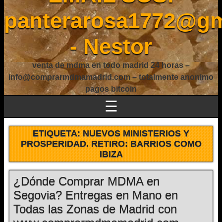
panterarosa1772@gm
- Nestor
venta de mdma en todo madrid 24 horas –
info@comprarmdmamadrid.com – totalmente anonimo
pagos bitcoin
☰
ETIQUETA:
NUEVOS MINISTERIOS Y
PROSPERIDAD. RETIRO: BARRIOS COMO
IBIZA
¿Dónde Comprar MDMA en
Segovia? Entregas en Mano en
Todas las Zonas de Madrid con