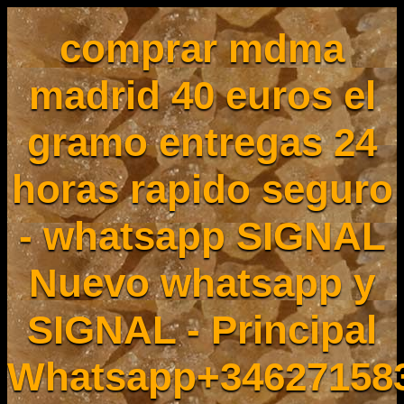
comprar mdma
madrid 40 euros el
gramo entregas 24
horas rapido seguro
- whatsapp SIGNAL
Nuevo whatsapp y
SIGNAL - Principal
Whatsapp+34627158