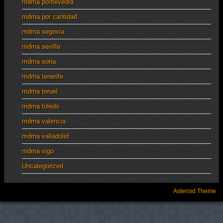
mdma pontevedra
mdma por cantidad
mdma segovia
mdma sevilla
mdma soria
mdma tenerife
mdma teruel
mdma toledo
mdma valencia
mdma valladolid
mdma vigo
Uncategorized
Asteroid Theme