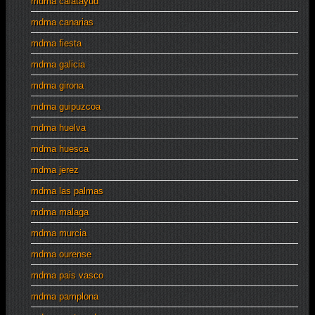
mdma calatayud
mdma canarias
mdma fiesta
mdma galicia
mdma girona
mdma guipuzcoa
mdma huelva
mdma huesca
mdma jerez
mdma las palmas
mdma malaga
mdma murcia
mdma ourense
mdma pais vasco
mdma pamplona