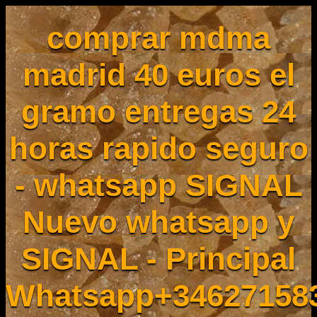
comprar mdma
madrid 40 euros el
gramo entregas 24
horas rapido seguro
- whatsapp SIGNAL
Nuevo whatsapp y
SIGNAL - Principal
Whatsapp+34627158