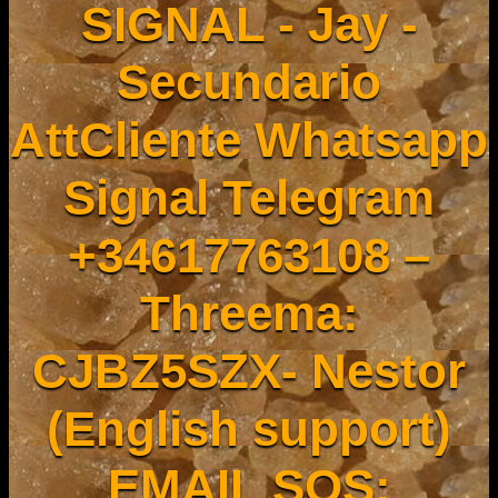
SIGNAL - Jay -
Secundario
AttCliente Whatsapp
Signal Telegram
+34617763108 –
Threema:
CJBZ5SZX- Nestor
(English support)
EMAIL SOS: