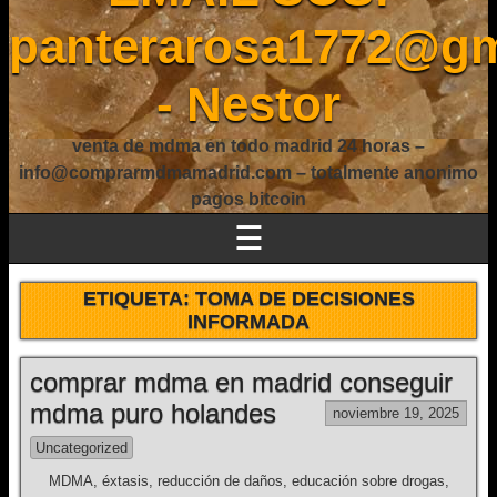
panterarosa1772@gm
- Nestor
venta de mdma en todo madrid 24 horas –
info@comprarmdmamadrid.com – totalmente anonimo
pagos bitcoin
☰
ETIQUETA:
TOMA DE DECISIONES
INFORMADA
comprar mdma en madrid conseguir
mdma puro holandes
noviembre 19, 2025
Uncategorized
MDMA, éxtasis, reducción de daños, educación sobre drogas,