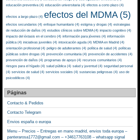
educación preventiva
(4)
educación universitaria
(4)
efectos a corto plazo
(4)
efectos del MDMA
(5)
efectos a largo plazo
(4)
efectos secundarios
(4)
enfoque humanitario
(4)
estigma y drogas
(4)
estrategias
de reducción de daños
(4)
estudios clínicos sobre MDMA
(4)
impacto cognitivo
(4)
impacto del éxtasis en el cerebro
(4)
información para jóvenes
(4)
información
pública
(4)
iniciativas juveniles
(4)
intoxicación aguda
(4)
MDMA en Madrid
(4)
orientación profesional
(4)
peligro de adulterantes
(4)
política de salud
(4)
políticas
públicas sobre drogas
(4)
prevención comunitaria
(4)
prevención de accidentes
(4)
prevención de daños
(4)
programas de apoyo
(4)
recursos comunitarios
(4)
riesgos para el hígado
(4)
salud pública
(4)
salud y juventud
(4)
seguridad personal
(4)
servicios de salud
(4)
servicios sociales
(4)
sustancias peligrosas
(4)
uso de
psicodélicos
(4)
Páginas
Contacto & Pedidos
Contacto Telegram
Envios españa o europa
Menu – Precios – Entregas en mano madrid, envios toda europa –
panterarosa1772@gmail.com – +34617763108 – whatsapp signal