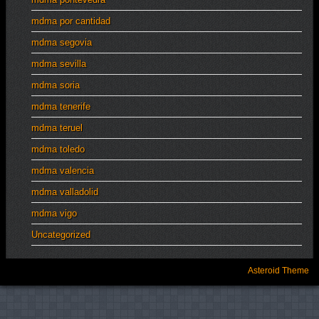
mdma por cantidad
mdma segovia
mdma sevilla
mdma soria
mdma tenerife
mdma teruel
mdma toledo
mdma valencia
mdma valladolid
mdma vigo
Uncategorized
Asteroid Theme