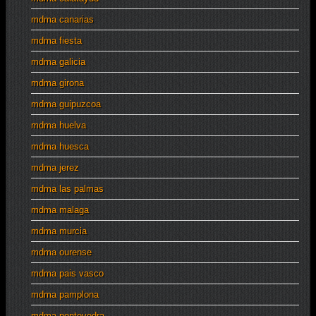
mdma canarias
mdma fiesta
mdma galicia
mdma girona
mdma guipuzcoa
mdma huelva
mdma huesca
mdma jerez
mdma las palmas
mdma malaga
mdma murcia
mdma ourense
mdma pais vasco
mdma pamplona
mdma pontevedra