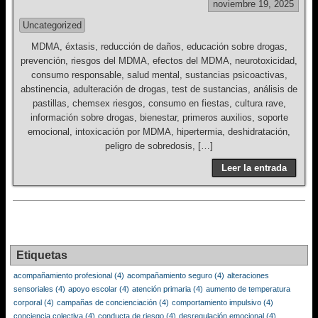
noviembre 19, 2025
Uncategorized
MDMA, éxtasis, reducción de daños, educación sobre drogas,
prevención, riesgos del MDMA, efectos del MDMA, neurotoxicidad,
consumo responsable, salud mental, sustancias psicoactivas,
abstinencia, adulteración de drogas, test de sustancias, análisis de
pastillas, chemsex riesgos, consumo en fiestas, cultura rave,
información sobre drogas, bienestar, primeros auxilios, soporte
emocional, intoxicación por MDMA, hipertermia, deshidratación,
peligro de sobredosis, […]
Leer la entrada
Etiquetas
acompañamiento profesional
(4)
acompañamiento seguro
(4)
alteraciones
sensoriales
(4)
apoyo escolar
(4)
atención primaria
(4)
aumento de temperatura
corporal
(4)
campañas de concienciación
(4)
comportamiento impulsivo
(4)
conciencia colectiva
(4)
conducta de riesgo
(4)
desregulación emocional
(4)