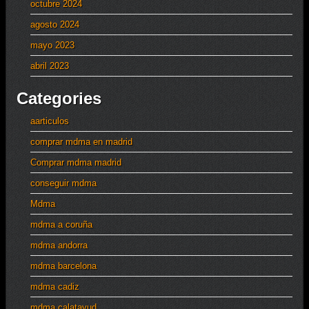
octubre 2024
agosto 2024
mayo 2023
abril 2023
Categories
aarticulos
comprar mdma en madrid
Comprar mdma madrid
conseguir mdma
Mdma
mdma a coruña
mdma andorra
mdma barcelona
mdma cadiz
mdma calatayud