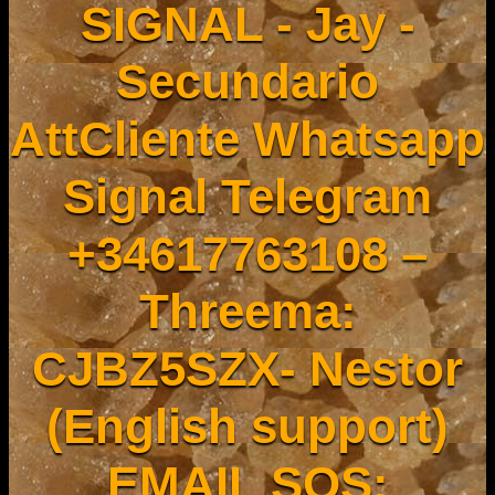
SIGNAL - Jay -
Secundario
AttCliente Whatsapp
Signal Telegram
+34617763108 –
Threema:
CJBZ5SZX- Nestor
(English support)
EMAIL SOS: