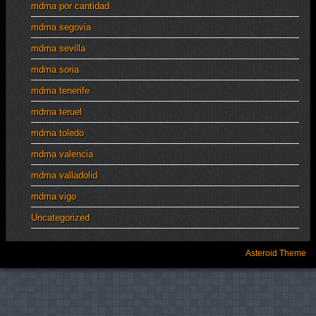
mdma por cantidad
mdma segovia
mdma sevilla
mdma soria
mdma tenerife
mdma teruel
mdma toledo
mdma valencia
mdma valladolid
mdma vigo
Uncategorized
Asteroid Theme