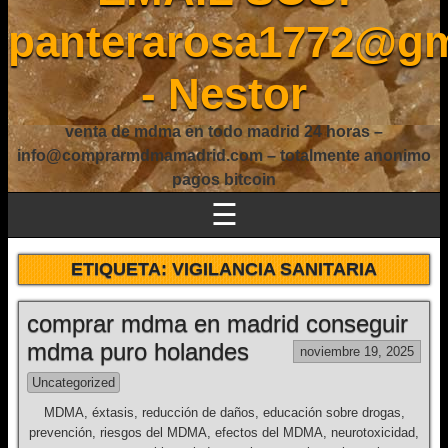
panterarosa1772@gm
- Nestor
venta de mdma en todo madrid 24 horas –
info@comprarmdmamadrid.com – totalmente anonimo
pagos bitcoin
☰
ETIQUETA:
VIGILANCIA SANITARIA
comprar mdma en madrid conseguir
mdma puro holandes
noviembre 19, 2025
Uncategorized
MDMA, éxtasis, reducción de daños, educación sobre drogas,
prevención, riesgos del MDMA, efectos del MDMA, neurotoxicidad,