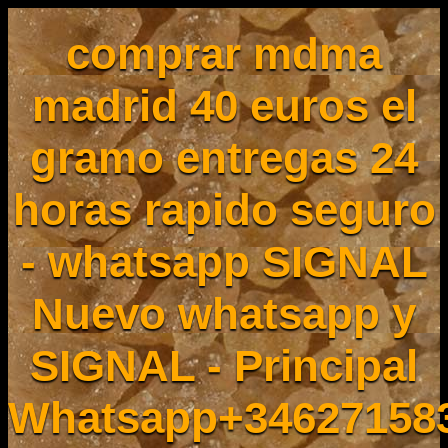
comprar mdma
madrid 40 euros el
gramo entregas 24
horas rapido seguro
- whatsapp SIGNAL
Nuevo whatsapp y
SIGNAL - Principal
Whatsapp+34627158