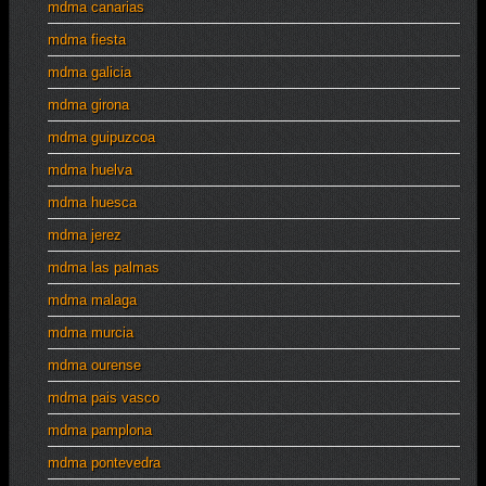
mdma canarias
mdma fiesta
mdma galicia
mdma girona
mdma guipuzcoa
mdma huelva
mdma huesca
mdma jerez
mdma las palmas
mdma malaga
mdma murcia
mdma ourense
mdma pais vasco
mdma pamplona
mdma pontevedra