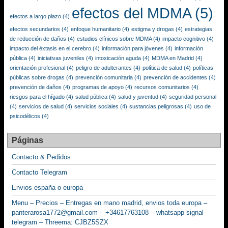
efectos del MDMA
(5)
efectos a largo plazo
(4)
efectos secundarios
(4)
enfoque humanitario
(4)
estigma y drogas
(4)
estrategias
de reducción de daños
(4)
estudios clínicos sobre MDMA
(4)
impacto cognitivo
(4)
impacto del éxtasis en el cerebro
(4)
información para jóvenes
(4)
información
pública
(4)
iniciativas juveniles
(4)
intoxicación aguda
(4)
MDMA en Madrid
(4)
orientación profesional
(4)
peligro de adulterantes
(4)
política de salud
(4)
políticas
públicas sobre drogas
(4)
prevención comunitaria
(4)
prevención de accidentes
(4)
prevención de daños
(4)
programas de apoyo
(4)
recursos comunitarios
(4)
riesgos para el hígado
(4)
salud pública
(4)
salud y juventud
(4)
seguridad personal
(4)
servicios de salud
(4)
servicios sociales
(4)
sustancias peligrosas
(4)
uso de
psicodélicos
(4)
Páginas
Contacto & Pedidos
Contacto Telegram
Envios españa o europa
Menu – Precios – Entregas en mano madrid, envios toda europa –
panterarosa1772@gmail.com – +34617763108 – whatsapp signal
telegram – Threema: CJBZ5SZX